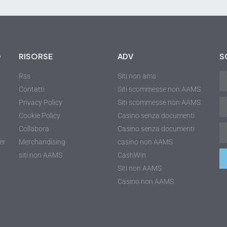
O
RISORSE
ADV
S
Rss
Siti non ams
Contatti
Siti scommesse non AAMS
Privacy Policy
Siti scommesse non AAMS
Cookie Policy
Casino senza documenti
Collabora
Casino senza documenti
er
Merchandising
casino non AAMS
siti non AAMS
CashWin
Siti non AAMS
Casino non AAMS