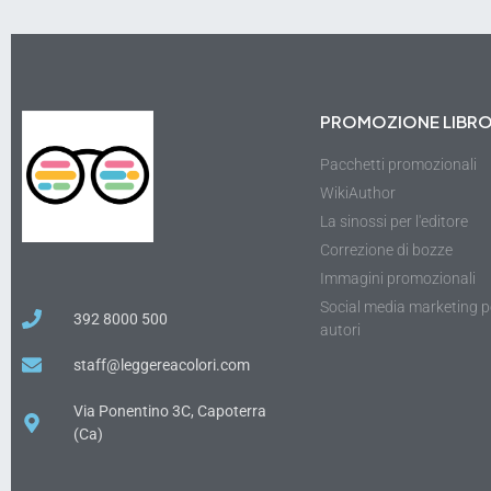
PROMOZIONE LIBR
Pacchetti promozionali
WikiAuthor
La sinossi per l'editore
Correzione di bozze
Immagini promozionali
Social media marketing p
392 8000 500
autori
staff@leggereacolori.com
Via Ponentino 3C, Capoterra
(Ca)