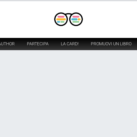
AUTHOR
PARTECIPA
LA CARD!
PROMUOVI UN LIBRO