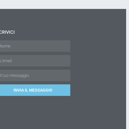
CRIVICI
INVIA IL MESSAGGIO