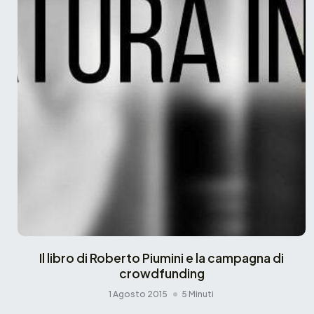
Il libro di Roberto Piumini e la campagna di
crowdfunding
1 Agosto 2015
5 Minuti