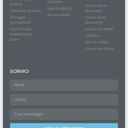
Collabora
l'editore
Casino senza
Merchandising
Correzione di bozze
documenti
siti non AAMS
Immagini
Casino senza
promozionali
documenti
Social media
casino non AAMS
marketing per
CashWin
autori
Siti non AAMS
Casino non AAMS
SCRIVICI