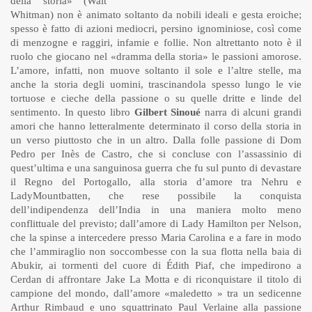
della storia» (Walt
Whitman) non è animato soltanto da nobili ideali e gesta eroiche;
spesso è fatto di azioni mediocri, persino ignominiose, così come
di menzogne e raggiri, infamie e follie. Non altrettanto noto è il
ruolo che giocano nel «dramma della storia» le passioni amorose.
L’amore, infatti, non muove soltanto il sole e l’altre stelle, ma
anche la storia degli uomini, trascinandola spesso lungo le vie
tortuose e cieche della passione o su quelle dritte e linde del
sentimento. In questo libro
Gilbert Sinoué
narra di alcuni grandi
amori che hanno letteralmente determinato il corso della storia in
un verso piuttosto che in un altro. Dalla folle passione di Dom
Pedro per Inès de Castro, che si concluse con l’assassinio di
quest’ultima e una sanguinosa guerra che fu sul punto di devastare
il Regno del Portogallo, alla storia d’amore tra Nehru e
LadyMountbatten, che rese possibile la conquista
dell’indipendenza dell’India in una maniera molto meno
conflittuale del previsto; dall’amore di Lady Hamilton per Nelson,
che la spinse a intercedere presso Maria Carolina e a fare in modo
che l’ammiraglio non soccombesse con la sua flotta nella baia di
Abukir, ai tormenti del cuore di Édith Piaf, che impedirono a
Cerdan di affrontare Jake La Motta e di riconquistare il titolo di
campione del mondo, dall’amore «maledetto » tra un sedicenne
Arthur Rimbaud e uno squattrinato Paul Verlaine alla passione