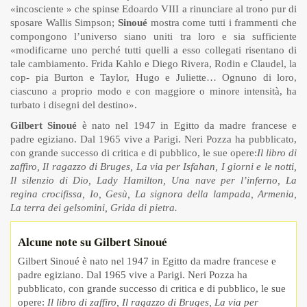
«incosciente » che spinse Edoardo VIII a rinunciare al trono pur di
sposare Wallis Simpson;
Sinoué
mostra come tutti i frammenti che
compongono l’universo siano uniti tra loro e sia sufficiente
«modificarne uno perché tutti quelli a esso collegati risentano di
tale cambiamento. Frida Kahlo e Diego Rivera, Rodin e Claudel, la
cop- pia Burton e Taylor, Hugo e Juliette… Ognuno di loro,
ciascuno a proprio modo e con maggiore o minore intensità, ha
turbato i disegni del destino».
Gilbert Sinoué
è nato nel 1947 in Egitto da madre francese e
padre egiziano. Dal 1965 vive a Parigi. Neri Pozza ha pubblicato,
con grande successo di critica e di pubblico, le sue opere:
Il libro di
zaffiro, Il ragazzo di Bruges, La via per Isfahan, I giorni e le notti,
Il silenzio di Dio, Lady Hamilton, Una nave per l’inferno, La
regina crocifissa, Io, Gesù, La signora della lampada, Armenia,
La terra dei gelsomini, Grida di pietra.
Alcune note su Gilbert Sinoué
Gilbert Sinoué è nato nel 1947 in Egitto da madre francese e
padre egiziano. Dal 1965 vive a Parigi. Neri Pozza ha
pubblicato, con grande successo di critica e di pubblico, le sue
opere:
Il libro di zaffiro, Il ragazzo di Bruges, La via per