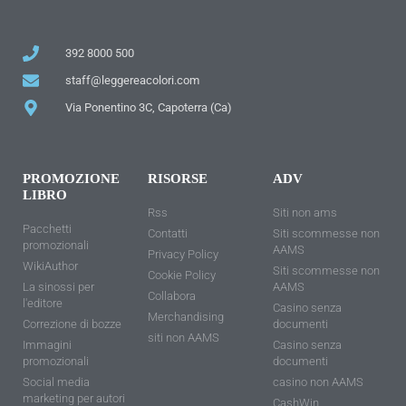
392 8000 500
staff@leggereacolori.com
Via Ponentino 3C, Capoterra (Ca)
PROMOZIONE
RISORSE
ADV
LIBRO
Rss
Siti non ams
Pacchetti
Contatti
Siti scommesse non
promozionali
AAMS
Privacy Policy
WikiAuthor
Siti scommesse non
Cookie Policy
La sinossi per
AAMS
Collabora
l'editore
Casino senza
Merchandising
Correzione di bozze
documenti
siti non AAMS
Immagini
Casino senza
promozionali
documenti
Social media
casino non AAMS
marketing per autori
CashWin