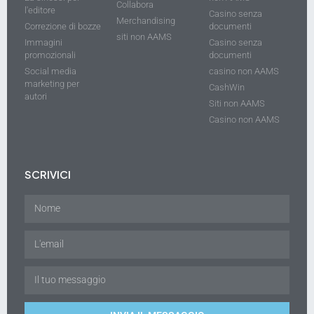
Collabora
l'editore
Casino senza
Merchandising
Correzione di bozze
documenti
siti non AAMS
Immagini
Casino senza
promozionali
documenti
Social media
casino non AAMS
marketing per
CashWin
autori
Siti non AAMS
Casino non AAMS
SCRIVICI