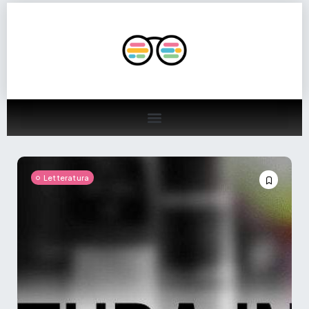
Letteratura