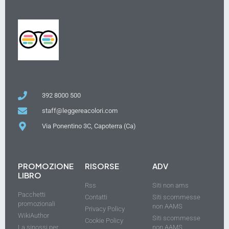
392 8000 500
staff@leggereacolori.com
Via Ponentino 3C, Capoterra (Ca)
PROMOZIONE
RISORSE
ADV
LIBRO
Rss
Siti non ams
Pacchetti
Contatti
Siti scommesse
promozionali
non AAMS
Privacy Policy
WikiAuthor
Siti scommesse
Cookie Policy
La sinossi per
non AAMS