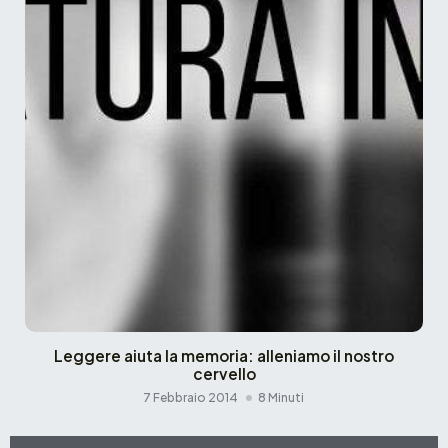
Leggere aiuta la memoria: alleniamo il nostro
cervello
7 Febbraio 2014
8 Minuti