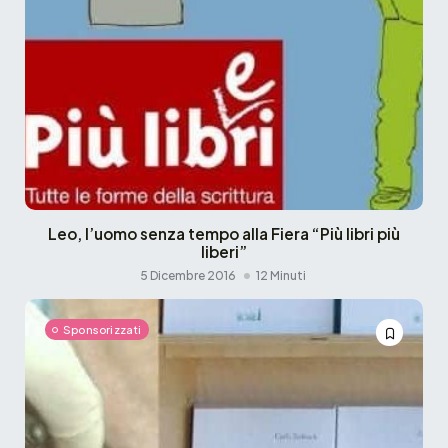
Leo, l’uomo senza tempo alla Fiera “Più libri più
liberi”
5 Dicembre 2016
12 Minuti
Sponsorizzati