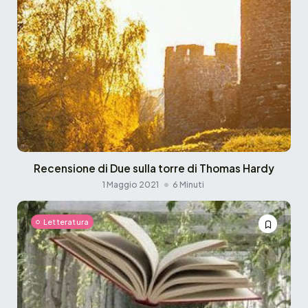
Recensione di Due sulla torre di Thomas Hardy
1 Maggio 2021
6 Minuti
Letteratura