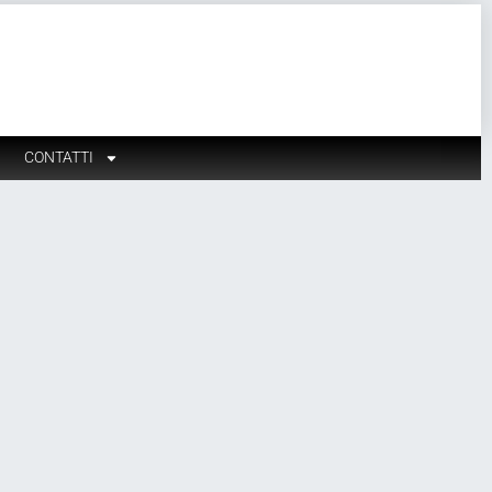
CONTATTI