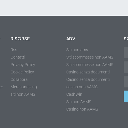
O
RISORSE
ADV
S
Rss
Siti non ams
Contatti
Siti scommesse non AAMS
Privacy Policy
Siti scommesse non AAMS
Cookie Policy
Casino senza documenti
Collabora
Casino senza documenti
er
Merchandising
casino non AAMS
siti non AAMS
CashWin
Siti non AAMS
Casino non AAMS