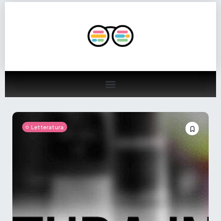
Letteratura