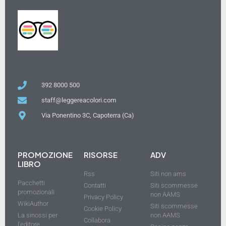
392 8000 500
staff@leggereacolori.com
Via Ponentino 3C, Capoterra (Ca)
PROMOZIONE
RISORSE
ADV
LIBRO
Rss
Siti non ams
Pacchetti
Contatti
Siti scommesse
promozionali
non AAMS
Privacy Policy
WikiAuthor
Siti scommesse
Cookie Policy
La sinossi per
non AAMS
Collabora
l'editore