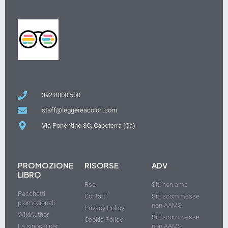
392 8000 500
staff@leggereacolori.com
Via Ponentino 3C, Capoterra (Ca)
PROMOZIONE
RISORSE
ADV
LIBRO
Rss
Siti non ams
Pacchetti
Contatti
Siti scommesse
promozionali
non AAMS
Privacy Policy
WikiAuthor
Siti scommesse
Cookie Policy
La sinossi per
non AAMS