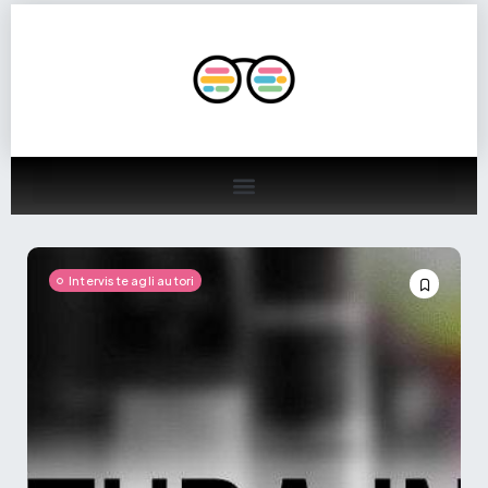
Interviste agli autori