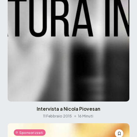
Intervista a Nicola Piovesan
11 Febbraio 2015
16 Minuti
Sponsorizzati