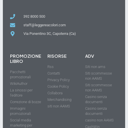
392 8000 500
staff@leggereacolori.com
Via Ponentino 3C, Capoterra (Ca)
PROMOZIONE
RISORSE
ADV
LIBRO
Rss
Siti non ams
Pacchetti
Contatti
Siti scommesse
promozionali
non AAMS
Privacy Policy
WikiAuthor
Siti scommesse
Cookie Policy
La sinossi per
non AAMS
Collabora
l'editore
Casino senza
Merchandising
Correzione di bozze
documenti
siti non AAMS
Immagini
Casino senza
promozionali
documenti
Social media
casino non AAMS
marketing per
CashWin