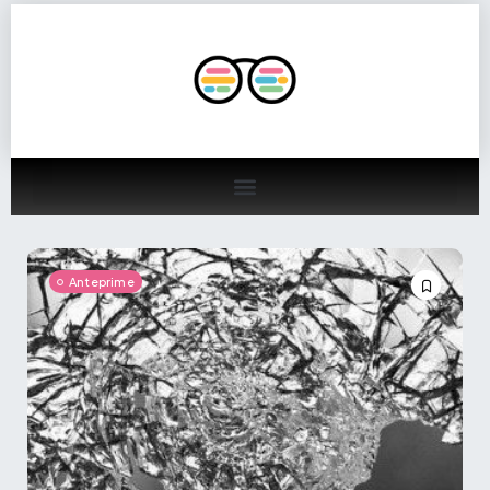
Anteprime