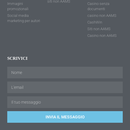
siti non AAMS
Immagini
Casino senza
promozionali
documenti
Social media
casino non AAMS
marketing per autori
CashWin
Siti non AAMS
Casino non AAMS
SCRIVICI
INVIA IL MESSAGGIO