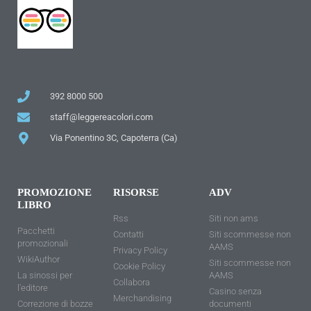
392 8000 500
staff@leggereacolori.com
Via Ponentino 3C, Capoterra (Ca)
PROMOZIONE
RISORSE
ADV
LIBRO
Rss
Siti non ams
Pacchetti
Contatti
Siti scommesse non
promozionali
AAMS
Privacy Policy
WikiAuthor
Siti scommesse non
Cookie Policy
La sinossi per
AAMS
Collabora
l'editore
Casino senza
Merchandising
Correzione di bozze
documenti