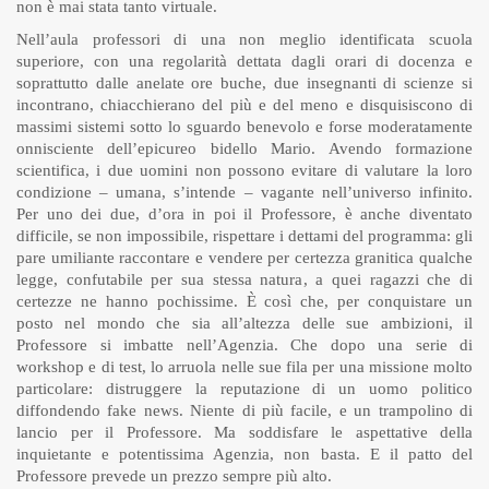
non è mai stata tanto virtuale.
Nell’aula professori di una non meglio identificata scuola
superiore, con una regolarità dettata dagli orari di docenza e
soprattutto dalle anelate ore buche, due insegnanti di scienze si
incontrano, chiacchierano del più e del meno e disquisiscono di
massimi sistemi sotto lo sguardo benevolo e forse moderatamente
onnisciente dell’epicureo bidello Mario. Avendo formazione
scientifica, i due uomini non possono evitare di valutare la loro
condizione – umana, s’intende – vagante nell’universo infinito.
Per uno dei due, d’ora in poi il Professore, è anche diventato
difficile, se non impossibile, rispettare i dettami del programma: gli
pare umiliante raccontare e vendere per certezza granitica qualche
legge, confutabile per sua stessa natura, a quei ragazzi che di
certezze ne hanno pochissime. È così che, per conquistare un
posto nel mondo che sia all’altezza delle sue ambizioni, il
Professore si imbatte nell’Agenzia. Che dopo una serie di
workshop e di test, lo arruola nelle sue fila per una missione molto
particolare: distruggere la reputazione di un uomo politico
diffondendo fake news. Niente di più facile, e un trampolino di
lancio per il Professore. Ma soddisfare le aspettative della
inquietante e potentissima Agenzia, non basta. E il patto del
Professore prevede un prezzo sempre più alto.