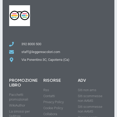
392 8000 500
staff@leggereacolori.com
Via Ponentino 3C, Capoterra (Ca)
PROMOZIONE
RISORSE
ADV
LIBRO
Rss
Siti non ams
Pacchetti
Contatti
Siti scommesse
promozionali
non AAMS
Privacy Policy
WikiAuthor
Siti scommesse
Cookie Policy
La sinossi per
non AAMS
Collabora
l'editore