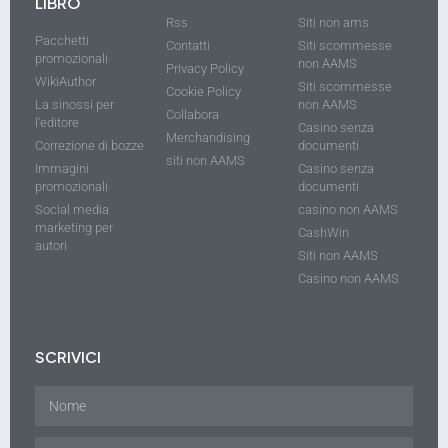
LIBRO
Rss
Siti non ams
Pacchetti
Contatti
Siti scommesse
promozionali
non AAMS
Privacy Policy
WikiAuthor
Siti scommesse
Cookie Policy
La sinossi per
non AAMS
Collabora
l'editore
Casino senza
Merchandising
Correzione di bozze
documenti
siti non AAMS
Immagini
Casino senza
promozionali
documenti
Social media
casino non AAMS
marketing per
CashWin
autori
Siti non AAMS
Casino non AAMS
SCRIVICI