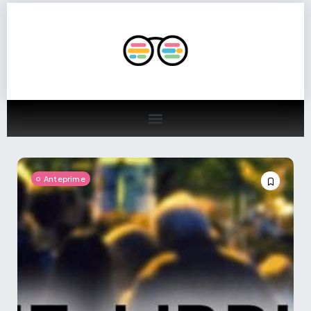
Anteprime