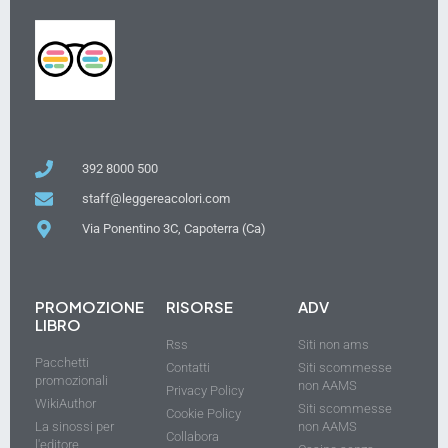
392 8000 500
staff@leggereacolori.com
Via Ponentino 3C, Capoterra (Ca)
PROMOZIONE
RISORSE
ADV
LIBRO
Rss
Siti non ams
Pacchetti
Contatti
Siti scommesse
promozionali
non AAMS
Privacy Policy
WikiAuthor
Siti scommesse
Cookie Policy
La sinossi per
non AAMS
Collabora
l'editore