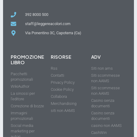
392 8000 500
staff@leggereacolori.com
Via Ponentino 3C, Capoterra (Ca)
PROMOZIONE
RISORSE
ADV
LIBRO
Rss
Siti non ams
Pacchetti
Contatti
Siti scommesse
promozionali
non AAMS
Privacy Policy
WikiAuthor
Siti scommesse
Cookie Policy
La sinossi per
non AAMS
Collabora
l'editore
Casino senza
Merchandising
Correzione di bozze
documenti
siti non AAMS
Immagini
Casino senza
promozionali
documenti
Social media
casino non AAMS
marketing per
CashWin
autori