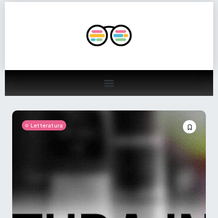
Letteratura