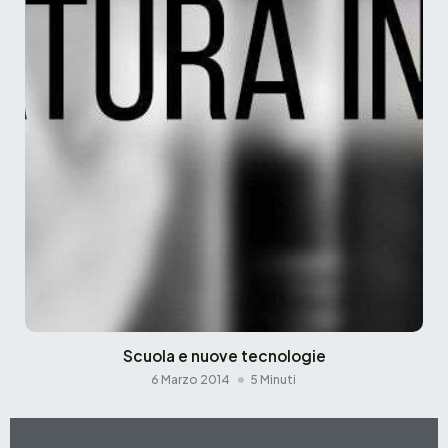
Scuola e nuove tecnologie
6 Marzo 2014
5 Minuti