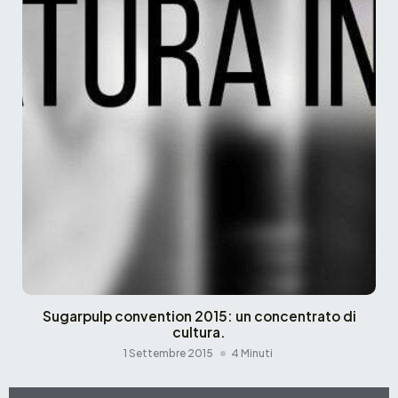
Sugarpulp convention 2015: un concentrato di
cultura.
1 Settembre 2015
4 Minuti