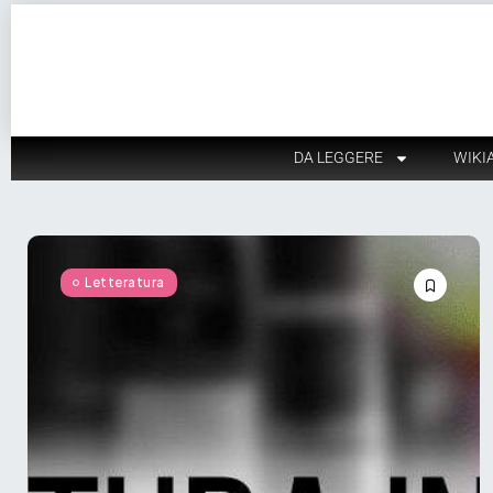
DA LEGGERE
WIKI
Letteratura