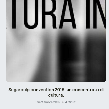
Sugarpulp convention 2015: un concentrato di
cultura.
1 Settembre 2015
4 Minuti