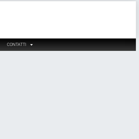
CONTATTI