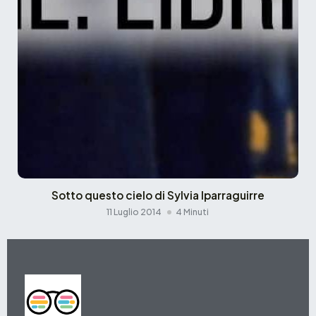
Sotto questo cielo di Sylvia Iparraguirre
11 Luglio 2014
4 Minuti