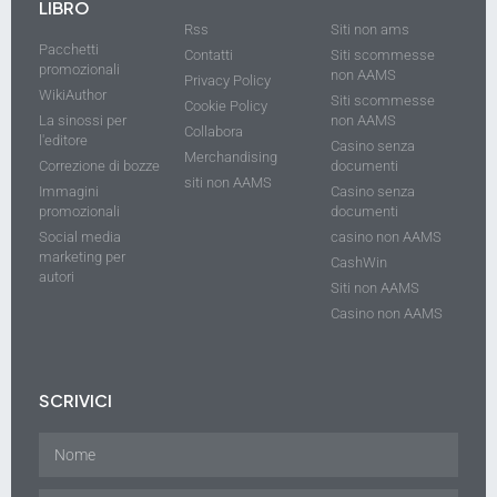
LIBRO
Rss
Siti non ams
Pacchetti
Contatti
Siti scommesse
promozionali
non AAMS
Privacy Policy
WikiAuthor
Siti scommesse
Cookie Policy
La sinossi per
non AAMS
Collabora
l'editore
Casino senza
Merchandising
Correzione di bozze
documenti
siti non AAMS
Immagini
Casino senza
promozionali
documenti
Social media
casino non AAMS
marketing per
CashWin
autori
Siti non AAMS
Casino non AAMS
SCRIVICI