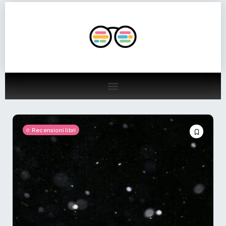
Recensioni libri