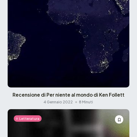
Recensione di Per niente al mondo di Ken Follett
4 Gennaio 2022
8 Minuti
Letteratura