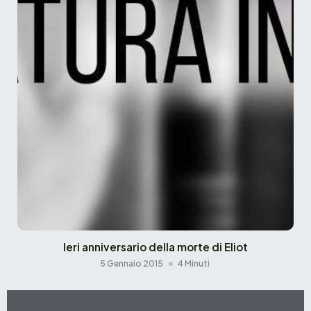
Ieri anniversario della morte di Eliot
5 Gennaio 2015
4 Minuti