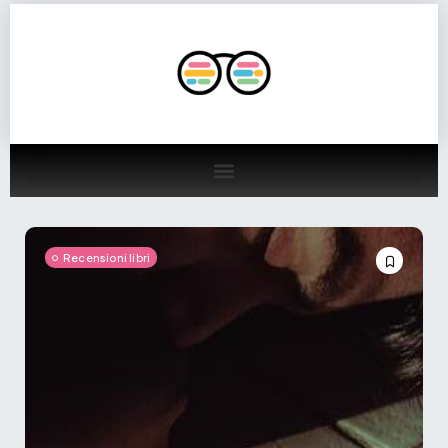
Recensioni libri