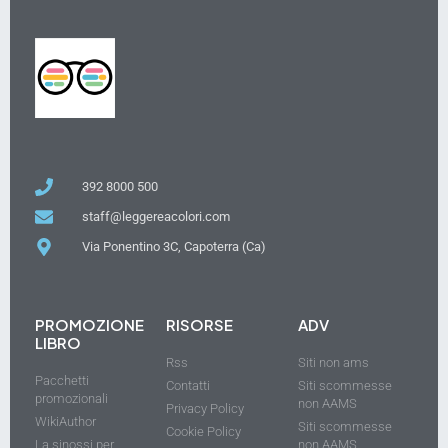
392 8000 500
staff@leggereacolori.com
Via Ponentino 3C, Capoterra (Ca)
PROMOZIONE
RISORSE
ADV
LIBRO
Rss
Siti non ams
Pacchetti
Contatti
Siti scommesse
promozionali
non AAMS
Privacy Policy
WikiAuthor
Siti scommesse
Cookie Policy
La sinossi per
non AAMS