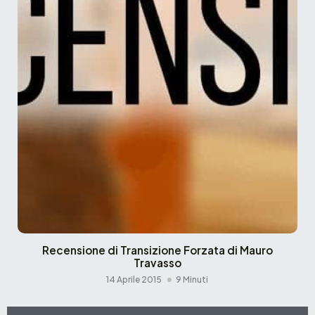
Recensione di Transizione Forzata di Mauro
Travasso
14 Aprile 2015
9 Minuti