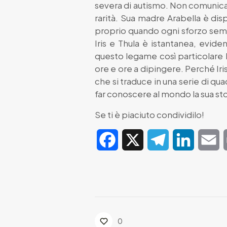
severa di autismo. Non comunica c
rarità. Sua madre Arabella è di
proprio quando ogni sforzo sembra
Iris e Thula è istantanea, evi
questo legame così particolare l’
ore e ore a dipingere. Perché Iris
che si traduce in una serie di qu
far conoscere al mondo la sua sto
Se ti è piaciuto condividilo!
Facebook
X
Telegram
LinkedIn
E
0