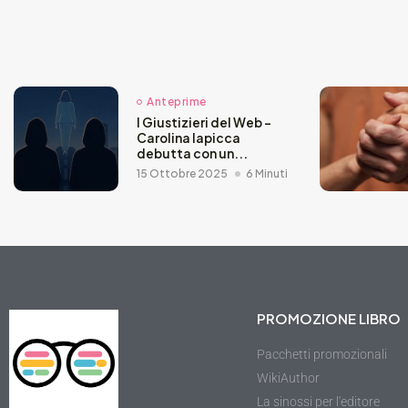
Anteprime
I Giustizieri del Web –
Carolina Iapicca
debutta con un...
15 Ottobre 2025
6 Minuti
PROMOZIONE LIBRO
Pacchetti promozionali
WikiAuthor
La sinossi per l'editore