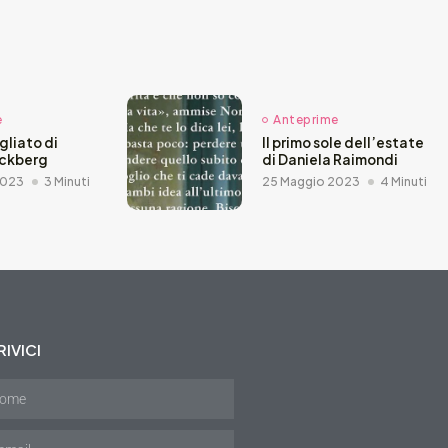
e
Anteprime
agliato di
Il primo sole dell’estate
äckberg
di Daniela Raimondi
2023
3 Minuti
25 Maggio 2023
4 Minuti
IVICI