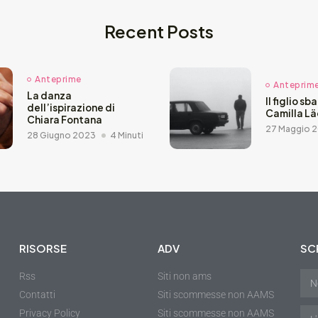
Recent Posts
Anteprime
Anteprim
La danza
Il figlio sb
dell’ispirazione di
Camilla L
Chiara Fontana
27 Maggio 
28 Giugno 2023
4 Minuti
RISORSE
ADV
SCR
Rss
Siti non ams
Contatti
Siti scommesse non AAMS
Privacy Policy
Siti scommesse non AAMS