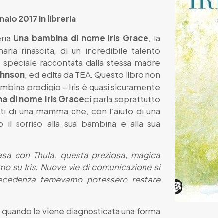
aio 2017 in libreria
eria
Una bambina di nome Iris Grace
, la
aria rinascita, di un incredibile talento
a speciale raccontata dalla stessa madre
ohnson
, ed edita da TEA. Questo libro non
ambina prodigio – Iris è quasi sicuramente
a di nome Iris Grace
ci parla soprattutto
sti di una mamma che, con l’aiuto di una
o il sorriso alla sua bambina e alla sua
sa con Thula, questa preziosa, magica
mo su Iris. Nuove vie di comunicazione si
recedenza temevamo potessero restare
o quando le viene diagnosticata una forma