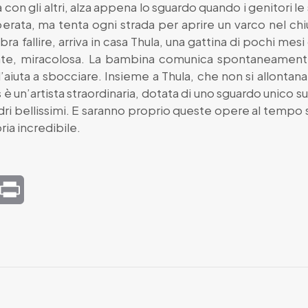
on gli altri, alza appena lo sguardo quando i genitori le s
sperata, ma tenta ogni strada per aprire un varco nel c
 fallire, arriva in casa Thula, una gattina di pochi mesi
dente, miracolosa. La bambina comunica spontaneament
aiuta a sbocciare. Insieme a Thula, che non si allontana 
 è un’artista straordinaria, dotata di uno sguardo unico su
adri bellissimi. E saranno proprio queste opere al tempo 
ria incredibile.
mail
Print