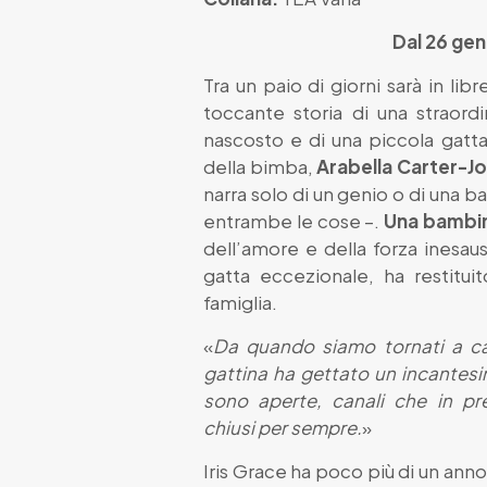
Dal 26 genn
Tra un paio di giorni sarà in libr
toccante storia di una straordin
nascosto e di una piccola gatt
della bimba,
Arabella Carter-J
narra solo di un genio o di una b
entrambe le cose –.
Una bambin
dell’amore e della forza inesau
gatta eccezionale, ha restituit
famiglia.
«
Da quando siamo tornati a ca
gattina ha gettato un incantesi
sono aperte, canali che in p
chiusi per sempre.
»
Iris Grace ha poco più di un ann