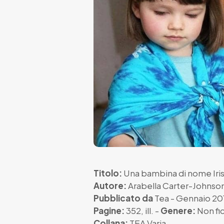
Titolo:
Una bambina di nome Iri
Autore:
Arabella Carter-Johnso
Pubblicato da
Tea
- Gennaio 20
Pagine:
352, ill. -
Genere:
Non fi
Collana:
TEA Varia