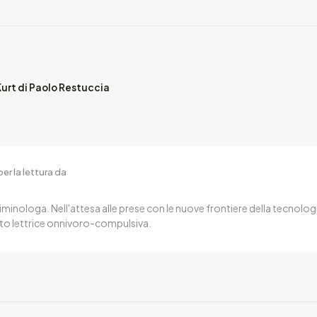
Kurt di Paolo Restuccia
er la lettura da
iminologa. Nell'attesa alle prese con le nuove frontiere della tecnologi
to lettrice onnivoro-compulsiva.