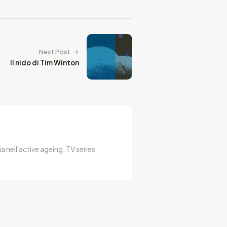
Next Post
Il nido di Tim Winton
a nell'active ageing, TV series