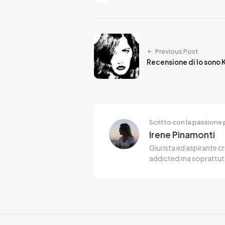
Previous Post
Recensione di Io sono 
Scritto con la passione p
Irene Pinamonti
Giurista ed aspirante cr
addicted ma soprattut