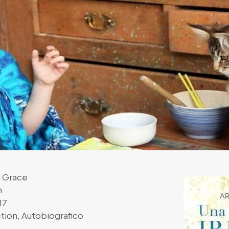
s Grace
n
17
ction
,
Autobiografico