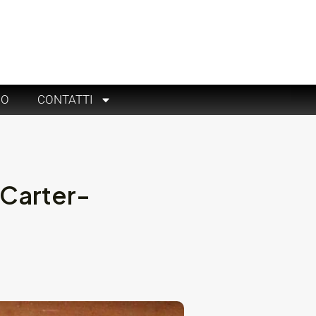
RO
CONTATTI
 Carter-