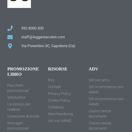
392 8000 500
staff@leggereacolori.com
Via Ponentino 3C, Capoterra (Ca)
PROMOZIONE
RISORSE
ADV
LIBRO
Rss
Siti non ams
Pacchetti
Contatti
Siti scommesse non
promozionali
AAMS
Privacy Policy
WikiAuthor
Siti scommesse non
Cookie Policy
La sinossi per
AAMS
Collabora
l'editore
Casino senza
Merchandising
Correzione di bozze
documenti
siti non AAMS
Immagini
Casino senza
promozionali
documenti