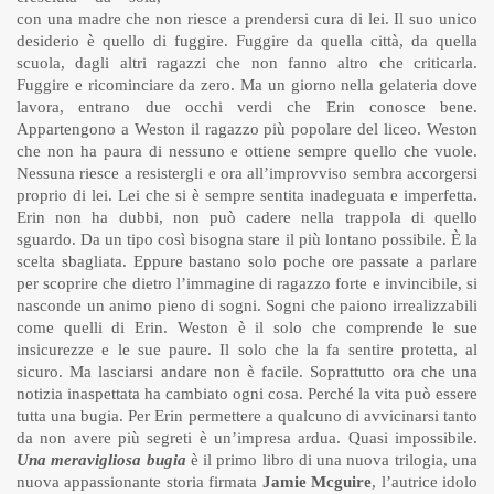
con una madre che non riesce a prendersi cura di lei. Il suo unico
desiderio è quello di fuggire. Fuggire da quella città, da quella
scuola, dagli altri ragazzi che non fanno altro che criticarla.
Fuggire e ricominciare da zero. Ma un giorno nella gelateria dove
lavora, entrano due occhi verdi che Erin conosce bene.
Appartengono a Weston il ragazzo più popolare del liceo. Weston
che non ha paura di nessuno e ottiene sempre quello che vuole.
Nessuna riesce a resistergli e ora all’improvviso sembra accorgersi
proprio di lei. Lei che si è sempre sentita inadeguata e imperfetta.
Erin non ha dubbi, non può cadere nella trappola di quello
sguardo. Da un tipo così bisogna stare il più lontano possibile. È la
scelta sbagliata. Eppure bastano solo poche ore passate a parlare
per scoprire che dietro l’immagine di ragazzo forte e invincibile, si
nasconde un animo pieno di sogni. Sogni che paiono irrealizzabili
come quelli di Erin. Weston è il solo che comprende le sue
insicurezze e le sue paure. Il solo che la fa sentire protetta, al
sicuro. Ma lasciarsi andare non è facile. Soprattutto ora che una
notizia inaspettata ha cambiato ogni cosa. Perché la vita può essere
tutta una bugia. Per Erin permettere a qualcuno di avvicinarsi tanto
da non avere più segreti è un’impresa ardua. Quasi impossibile.
Una meravigliosa bugia
è il primo libro di una nuova trilogia, una
nuova appassionante storia firmata
Jamie Mcguire
, l’autrice idolo