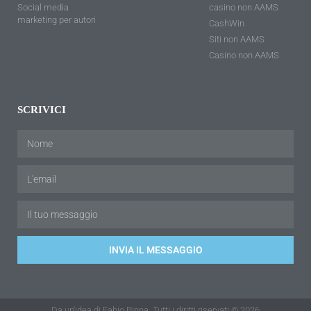
Social media
casino non AAMS
marketing per autori
CashWin
Siti non AAMS
Casino non AAMS
SCRIVICI
INVIA IL MESSAGGIO
Da un'idea di Fabio Pinna. Tutti i diritti riservati © 2026