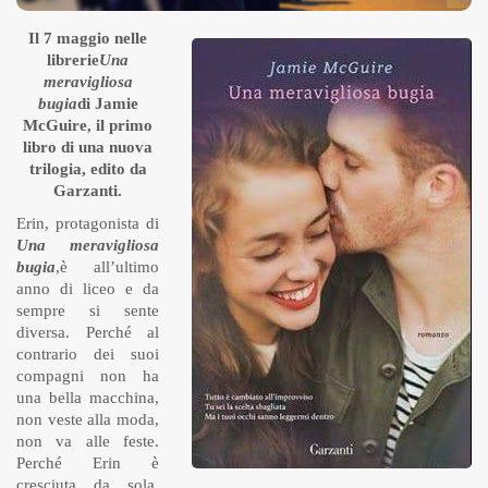
Il 7 maggio nelle
librerie
Una
meravigliosa
bugia
di Jamie
McGuire, il primo
libro di una nuova
trilogia, edito da
Garzanti.
Erin, protagonista di
Una meravigliosa
bugia
,è all’ultimo
anno di liceo e da
sempre si sente
diversa. Perché al
contrario dei suoi
compagni non ha
una bella macchina,
non veste alla moda,
non va alle feste.
Perché Erin è
cresciuta da sola,