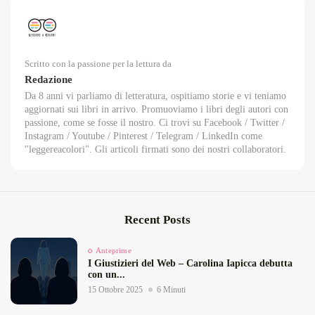
Scritto con la passione per la lettura da
Redazione
Da 8 anni vi parliamo di letteratura, ospitiamo storie e vi teniamo
aggiornati sui libri in arrivo. Promuoviamo i libri degli autori con
passione, come se fosse il nostro. Ci trovi su Facebook / Twitter /
Instagram / Youtube / Pinterest / Telegram / LinkedIn come
"leggereacolori". Gli articoli firmati sono dei nostri collaboratori.
Recent Posts
Anteprime
I Giustizieri del Web – Carolina Iapicca debutta
con un...
15 Ottobre 2025
6 Minuti