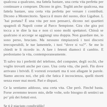
qualcosa a qualcuno, ma fattela bastare, una certa vita perfetta per
continuare a comprare. Dicono in giro. Togliti anche qualcosa, ma
fattela bastare, una certa vita perfetta per versare i contributi.
Dicono a Montecitorio. Spacca il muro del suono, dice Ligabue. L
´hai portata? É una vita per non pensarci, dicono nei quartieri
spagnoli di Napoli come al Parco Sempione. Gira che gira poi
tocca a te dire la tua e non ci sono molti spettatori. Chissà se
qualcuno si accorge se aggiungi una doppia. Non guardare me, io
sono perso, bruciato. Ma nessuno rimpiazzerà i tuoi discorsi
irrecuperabili, le tue lamentele, i tuoi “dove si va?”. Se me lo
chiedi te li ricordo io. A fare i fetenti diamoci il cambio. E
perdoniamo la vita, contemporaneamente.
Ti salvo tra i preferiti del telefono, del computer, degli occhi, che
voglio trovarti anche per caso. Una certa vita, che però. Fin dove
arrivano i brividi. E vorresti svuotarti ma ti son allagate le parole.
Siamo ancora noi, che più che fatica è incoscienza, quelli risorti
senza esser mai morti. Pari e dispari.
Ce la sentiamo addosso, una certa vita. Che però. Finché basta.
Forse avremmo tesoro mio, delle volte, solo bisogno di sentirci un
po’ più dei fottuti eroi.
Se ti è piaciuto condividilo!