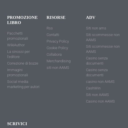
PROMOZIONE
RISORSE
ADV
LIBRO
Rss
Siti non ams
Pacchetti
Contatti
Siti scommesse non
promozionali
AAMS
Privacy Policy
WikiAuthor
Siti scommesse non
Cookie Policy
La sinossi per
AAMS
Collabora
l'editore
Casino senza
Merchandising
Correzione di bozze
documenti
siti non AAMS
Immagini
Casino senza
promozionali
documenti
Social media
casino non AAMS
marketing per autori
CashWin
Siti non AAMS
Casino non AAMS
SCRIVICI