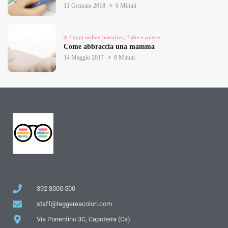
11 Gennaio 2018
6 Minuti
Leggi online narrativa, fiabe e poesie
Come abbraccia una mamma
14 Maggio 2017
6 Minuti
392 8000 500
staff@leggereacolori.com
Via Ponentino 3C, Capoterra (Ca)