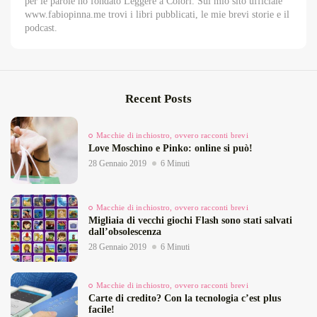
per le parole ho fondato Leggere a Colori. Sul mio sito ufficiale
www.fabiopinna.me trovi i libri pubblicati, le mie brevi storie e il
podcast.
Recent Posts
Macchie di inchiostro, ovvero racconti brevi
Love Moschino e Pinko: online si può!
28 Gennaio 2019
6 Minuti
Macchie di inchiostro, ovvero racconti brevi
Migliaia di vecchi giochi Flash sono stati salvati
dall’obsolescenza
28 Gennaio 2019
6 Minuti
Macchie di inchiostro, ovvero racconti brevi
Carte di credito? Con la tecnologia c’est plus
facile!