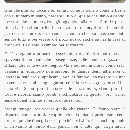
Gira che gira poi tocca a te, sentirti come la bella o come la bestia
con il numero in mano, perdere il filo di quello che stavo dicendo,
tocca anche a te togliere gli aggettivi alla vita, fare le pause
riflessive in cui non rifletti un diavolo di niente, rifarti al contrario
per cercare l´inizio. Ci diamo il cambio che non possiamo tutti
sentire tutto e per vivere c´è poco posto, anche se hai la casa di
proprietà. Ci diamo il cambio per suicidarci.
Di là vengono a portarti spiegazioni, a ricordarti buoni motivi, a
spaventarti con ipotetiche conseguenze, belle come le ragazze che
sfilano, che se le eviti è meglio. Ma a noi non interessa come si fa,
perstare in equilibrio non servono le gambe degli altri, non ci
interessa studiare e applicarci, non ci faremo interrogare su una
materia che cambia ogni giorno ed è la stessa ogni giorno. Una
certa vita. Siamo pronti a stare male senza invito, siamo pronti a
tossire ricordi, siamo pronti a schiantarci su questo “ora” senza
sapere quanti altri ne avremo, di questi qui.
Stringi, stringo, per vedere quello che rimane. Ci fanno paura le
risposte, come a tutti. Scoprire che dobbiamo prolungare certe
torture, perché è meglio così, perché così si fa. Che anche quando
ci arriviamo al fondo della pancia non è tutto qui. Togli anche