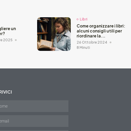
Libri
Come organizzare i libri:
liere un
alcuni consigli utili per
er?
riordinare la...
re 2025
26 Ottobre 2024
8 Minuti
IVICI