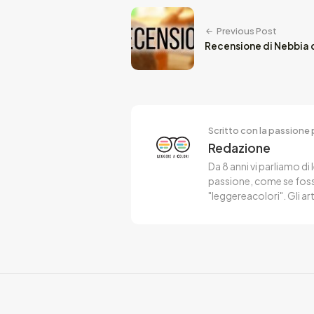
Previous Post
Recensione di Nebbia 
Scritto con la passione p
Redazione
Da 8 anni vi parliamo di 
passione, come se fosse
"leggereacolori". Gli ar