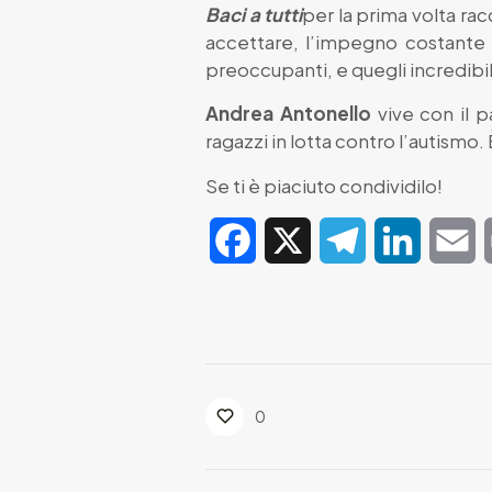
Baci a tutti
per la prima volta rac
accettare, l’impegno costante per
preoccupanti, e quegli incredibil
Andrea Antonello
vive con il 
ragazzi in lotta contro l’autismo. 
Se ti è piaciuto condividilo!
Facebook
X
Telegram
LinkedIn
E
0