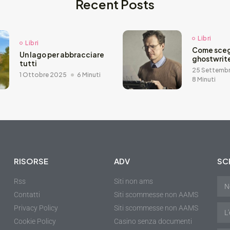
Recent Posts
Libri
Libri
Come sceg
Un lago per abbracciare
ghostwrit
tutti
25 Settemb
1 Ottobre 2025
6 Minuti
8 Minuti
RISORSE
ADV
SCR
Rss
Siti non ams
Contatti
Siti scommesse non AAMS
Privacy Policy
Siti scommesse non AAMS
Cookie Policy
Casino senza documenti