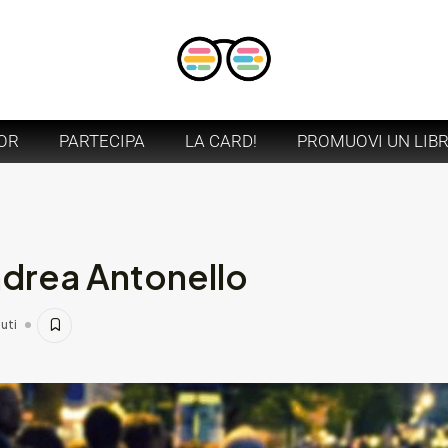
OR
PARTECIPA
LA CARD!
PROMUOVI UN LIB
Andrea Antonello
uti