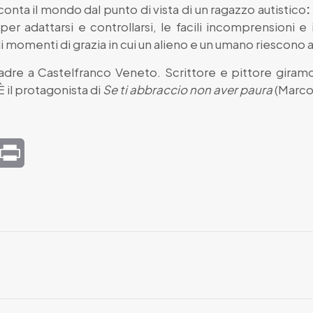
conta il mondo dal punto di vista di un ragazzo autistico
:
 adattarsi e controllarsi, le facili incomprensioni e i 
i momenti di grazia in cui un alieno e un umano riescono a
padre a Castelfranco Veneto. Scrittore e pittore gira
È il protagonista di
Se ti abbraccio non aver paura
(Marco
mail
Print