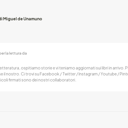
di Miguel de Unamuno
er la lettura da
letteratura, ospitiamo storie e vi teniamo aggiornati sui libri in arrivo.
 il nostro. Ci trovi su Facebook / Twitter / Instagram / Youtube / Pin
ticoli firmati sono dei nostri collaboratori.