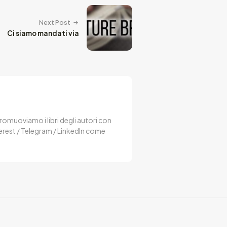
Next Post
Ci siamo mandati via
 Promuoviamo i libri degli autori con
terest / Telegram / LinkedIn come