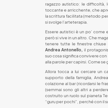
ragazzo autistico: le difficoltà
toccante e arricchente, che apre 
la scrittura facilitata (metodo pe
si svolge l’arteterapia.
Essere autistici è un po’ come e
però si vive in un altro. Che mag
tenere tutte le finestre chiuse
Andrea Antonello,
il protagoni
suo cosa significa convivere con 
alla parole per capirsi. Come se 
Allora tocca a lui cercare un 
supporto della famiglia, Andrea
colazione al bar (ricordarsi le fr
(semmai sono gli altri a perdere
costruito un ruolo sul pianeta T
“guru per pochi”, perché con il s