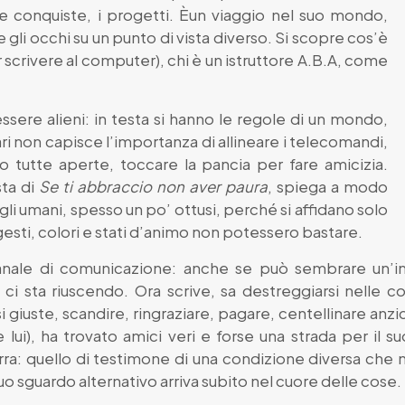
, le conquiste, i progetti. Èun viaggio nel suo mondo,
gli occhi su un punto di vista diverso. Si scopre cos’è
r scrivere al computer), chi è un istruttore A.B.A, come
ssere alieni: in testa si hanno le regole di un mondo,
ari non capisce l’importanza di allineare i telecomandi,
 o tutte aperte, toccare la pancia per fare amicizia.
sta di
Se ti abbraccio non aver paura
, spiega a modo
gli umani, spesso un po’ ottusi, perché si affidano solo
gesti, colori e stati d’animo non potessero bastare.
canale di comunicazione: anche se può sembrare un’im
 ci sta riuscendo. Ora scrive, sa destreggiarsi nelle 
asi giuste, scandire, ringraziare, pagare, centellinare anz
 lui), ha trovato amici veri e forse una strada per il su
erra: quello di testimone di una condizione diversa ch
uo sguardo alternativo arriva subito nel cuore delle cose.