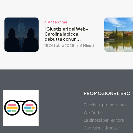
Anteprime
I Giustizieri del Web –
Carolina Iapicca
debutta con un...
15 Ottobre 2025
6 Minuti
PROMOZIONE LIBRO
Pacchetti promozionali
WikiAuthor
La sinossi per l'editore
Correzione di bozze