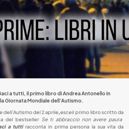
 Baci a tutti, il primo libro di Andrea Antonello in
la Giornata Mondiale dell’Autismo.
le dell’Autismo del 2 aprile
,
esceil primo libro scritto da
ta del bestseller
Se ti abbraccio non avere paura
ci a tutti
racconta in prima persona la sua vita da