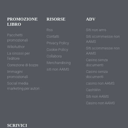
PROMOZIONE
RISORSE
ADV
LIBRO
Rss
Siti non ams
Pacchetti
Contatti
Siti scommesse non
promozionali
AAMS
Privacy Policy
WikiAuthor
Siti scommesse non
Cookie Policy
La sinossi per
AAMS
Collabora
l'editore
Casino senza
Merchandising
Correzione di bozze
documenti
siti non AAMS
Immagini
Casino senza
promozionali
documenti
Social media
casino non AAMS
marketing per autori
CashWin
Siti non AAMS
Casino non AAMS
SCRIVICI