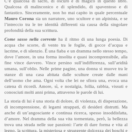
C’è qualcosa di sacro, di oscuro e di magico in questo libro.
Qualcosa di malinconico e di splendido, di spaventoso e di
fantastico. Sinceramente, non ho mai capito in quale percentuale
Mauro Corona
sia un narratore, uno scultore e un alpinista, e se
l’intreccio tra le tre identità differenti sia causa della singolare
profondità della sua scrittura.
Come sasso nella corrente
ha il ritmo di una lunga poesia. Di
acqua che scorre, di vento tra le foglie, di gocce d’acqua e
lacrime, e di silenzio. È una fiaba e un dramma nello stesso tempo,
dove l’amore, in una forma insolita e quasi incomprensibile, alla
fine vince davvero. Vince persino sull’indifferenza, sull’aridità
umana, sull’oblio. Nelle prime pagine, una donna si muove tra le
stanze di una casa abitata dalle sculture create dalle mani
dell’uomo che ama. Ogni volta che lei ne sfiora una, evoca una
catena di ricordi. Amore, sì, e nostalgia, follia, rabbia, vissuti e
conosciuti molti anni prima, attraverso le parole di lui.
La storia di lui è una storia di dolore, di violenza, di disperazione,
di incomprensione, di legami strappati, di desideri distrutti. Ma
anche di un’angosciante e continua ricerca, spesso insoddisfatta,
d’amore. Nel dramma della sua vita tormentata, però, la bellezza
trova una strada nelle sue passioni: l’arte di dare forma e vita al
legno, la scrittura, la misteriosa e struggente dolcezza dei boschi e