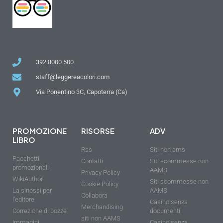
392 8000 500
staff@leggereacolori.com
Via Ponentino 3C, Capoterra (Ca)
PROMOZIONE
RISORSE
ADV
LIBRO
Rss
Siti non ams
Pacchetti
Contatti
Siti scommesse non
promozionali
AAMS
Privacy Policy
WikiAuthor
Siti scommesse non
Cookie Policy
La sinossi per
AAMS
Collabora
l'editore
Casino senza
Merchandising
Correzione di bozze
documenti
siti non AAMS
Immagini
Casino senza