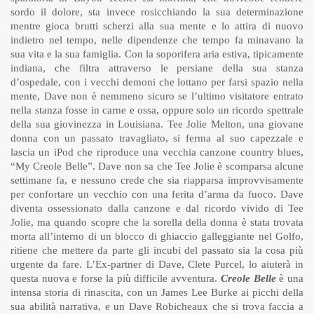
sordo il dolore, sta invece rosicchiando la sua determinazione
mentre gioca brutti scherzi alla sua mente e lo attira di nuovo
indietro nel tempo, nelle dipendenze che tempo fa minavano la
sua vita e la sua famiglia. Con la soporifera aria estiva, tipicamente
indiana, che filtra attraverso le persiane della sua stanza
d’ospedale, con i vecchi demoni che lottano per farsi spazio nella
mente, Dave non è nemmeno sicuro se l’ultimo visitatore entrato
nella stanza fosse in carne e ossa, oppure solo un ricordo spettrale
della sua giovinezza in Louisiana. Tee Jolie Melton, una giovane
donna con un passato travagliato, si ferma al suo capezzale e
lascia un iPod che riproduce una vecchia canzone country blues,
“My Creole Belle”. Dave non sa che Tee Jolie è scomparsa alcune
settimane fa, e nessuno crede che sia riapparsa improvvisamente
per confortare un vecchio con una ferita d’arma da fuoco. Dave
diventa ossessionato dalla canzone e dal ricordo vivido di Tee
Jolie, ma quando scopre che la sorella della donna è stata trovata
morta all’interno di un blocco di ghiaccio galleggiante nel Golfo,
ritiene che mettere da parte gli incubi del passato sia la cosa più
urgente da fare. L’Ex-partner di Dave, Clete Purcel, lo aiuterà in
questa nuova e forse la più difficile avventura.
Creole Belle
è una
intensa storia di rinascita, con un James Lee Burke ai picchi della
sua abilità narrativa, e un Dave Robicheaux che si trova faccia a