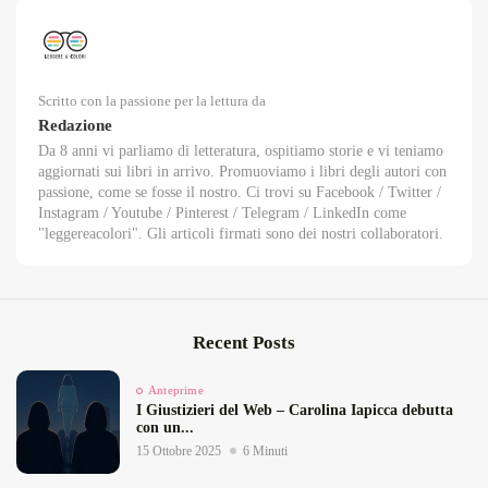
Scritto con la passione per la lettura da
Redazione
Da 8 anni vi parliamo di letteratura, ospitiamo storie e vi teniamo
aggiornati sui libri in arrivo. Promuoviamo i libri degli autori con
passione, come se fosse il nostro. Ci trovi su Facebook / Twitter /
Instagram / Youtube / Pinterest / Telegram / LinkedIn come
"leggereacolori". Gli articoli firmati sono dei nostri collaboratori.
Recent Posts
Anteprime
I Giustizieri del Web – Carolina Iapicca debutta
con un...
15 Ottobre 2025
6 Minuti