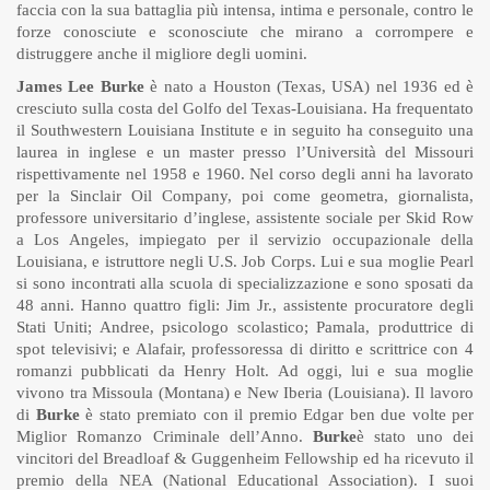
faccia con la sua battaglia più intensa, intima e personale, contro le
forze conosciute e sconosciute che mirano a corrompere e
distruggere anche il migliore degli uomini.
James Lee Burke
è nato a Houston (Texas, USA) nel 1936 ed è
cresciuto sulla costa del Golfo del Texas-Louisiana. Ha frequentato
il Southwestern Louisiana Institute e in seguito ha conseguito una
laurea in inglese e un master presso l’Università del Missouri
rispettivamente nel 1958 e 1960. Nel corso degli anni ha lavorato
per la Sinclair Oil Company, poi come geometra, giornalista,
professore universitario d’inglese, assistente sociale per Skid Row
a Los Angeles, impiegato per il servizio occupazionale della
Louisiana, e istruttore negli U.S. Job Corps. Lui e sua moglie Pearl
si sono incontrati alla scuola di specializzazione e sono sposati da
48 anni. Hanno quattro figli: Jim Jr., assistente procuratore degli
Stati Uniti; Andree, psicologo scolastico; Pamala, produttrice di
spot televisivi; e Alafair, professoressa di diritto e scrittrice con 4
romanzi pubblicati da Henry Holt. Ad oggi, lui e sua moglie
vivono tra Missoula (Montana) e New Iberia (Louisiana). Il lavoro
di
Burke
è stato premiato con il premio Edgar ben due volte per
Miglior Romanzo Criminale dell’Anno.
Burke
è stato uno dei
vincitori del Breadloaf & Guggenheim Fellowship ed ha ricevuto il
premio della NEA (National Educational Association). I suoi