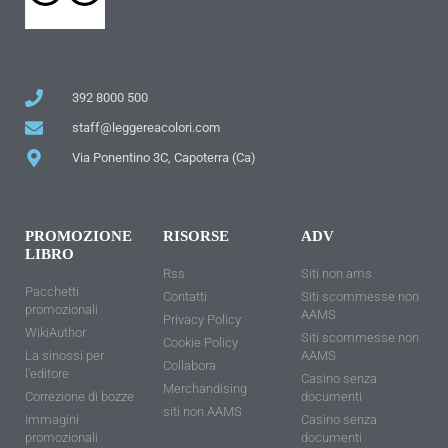
392 8000 500
staff@leggereacolori.com
Via Ponentino 3C, Capoterra (Ca)
PROMOZIONE
RISORSE
ADV
LIBRO
Rss
Siti non ams
Pacchetti
Contatti
Siti scommesse non
promozionali
AAMS
Privacy Policy
WikiAuthor
Siti scommesse non
Cookie Policy
La sinossi per
AAMS
Collabora
l'editore
Casino senza
Merchandising
Correzione di bozze
documenti
siti non AAMS
Immagini
Casino senza
promozionali
documenti