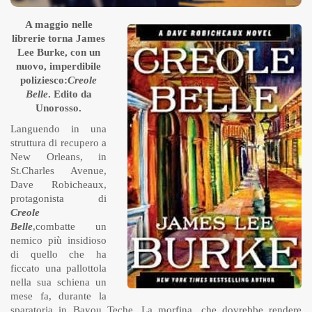
A maggio nelle
librerie torna James
Lee Burke, con un
nuovo, imperdibile
poliziesco:
Creole
Belle
. Edito da
Unorosso.
Languendo in una
struttura di recupero a
New Orleans, in
St.Charles Avenue,
Dave Robicheaux,
protagonista di
Creole
Belle
,combatte un
nemico più insidioso
di quello che ha
ficcato una pallottola
nella sua schiena un
mese fa, durante la
sparatoria in Bayou Teche. La morfina, che dovrebbe rendere