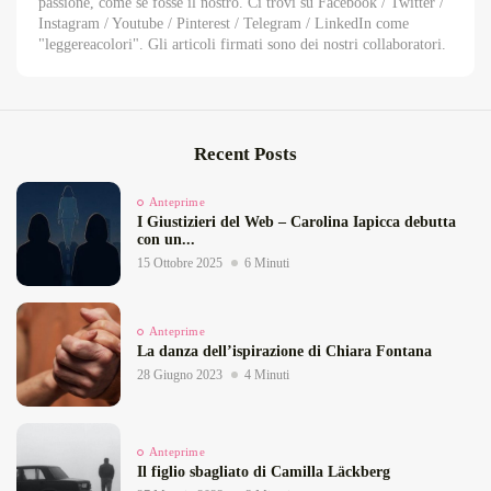
passione, come se fosse il nostro. Ci trovi su Facebook / Twitter /
Instagram / Youtube / Pinterest / Telegram / LinkedIn come
"leggereacolori". Gli articoli firmati sono dei nostri collaboratori.
Recent Posts
Anteprime
I Giustizieri del Web – Carolina Iapicca debutta
con un...
15 Ottobre 2025
6 Minuti
Anteprime
La danza dell’ispirazione di Chiara Fontana
28 Giugno 2023
4 Minuti
Anteprime
Il figlio sbagliato di Camilla Läckberg