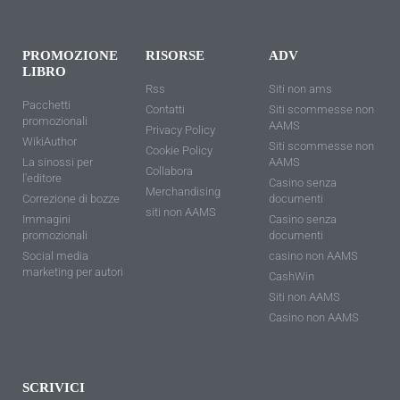
PROMOZIONE
RISORSE
ADV
LIBRO
Rss
Siti non ams
Pacchetti
Contatti
Siti scommesse non
promozionali
AAMS
Privacy Policy
WikiAuthor
Siti scommesse non
Cookie Policy
La sinossi per
AAMS
Collabora
l'editore
Casino senza
Merchandising
Correzione di bozze
documenti
siti non AAMS
Immagini
Casino senza
promozionali
documenti
Social media
casino non AAMS
marketing per autori
CashWin
Siti non AAMS
Casino non AAMS
SCRIVICI