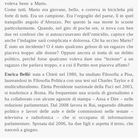
voleva bene a Mario.
Come tutti. Mario era giovane, bello, e correva in bicicletta più
forte di tutti. Era un campione. Era l’orgoglio del paese, lì in quel
tranquillo angolo d’Abruzzo. Per questo la sua morte lo scuote
particolarmente. Quando, nel giro di poche ore, si trova con ben
due rei confessi che si autoaccusavano dell’omicidio, capisce che
anche l’indagine sarà complicata e dolorosa. Chi ha ucciso Mario?
È stato un incidente? O è stato qualcuno geloso di un ragazzo che
piaceva troppo alle donne? Oppure ancora si tratta di un delitto
politico, perché forse qualcuno voleva dare una “lezione” a un
ragazzo che parlava troppo, e a cui il Partito non piaceva affatto?
Enrica Belli
è nata a Chieti nel 1980, ha studiato Filosofia a Pisa,
laureandosi in Filosofia Politica con una tesi sul Charles Taylor e il
multiculturalismo. Eletta Presidente nazionale della Fuci nel 2003,
si trasferisce a Roma. Ha frequentato una scuola di giornalismo e
ha collaborato con alcune agenzie di stampa – Ansa e Dire – nelle
redazioni parlamentari. Dal 2008 lavora in Rai, seguendo dibattito
politico e lavori delle aule e delle commissioni nelle testate –
televisiva e radiofonica – che si occupano di informazione
parlamentare. Sposata dal 2006, ha due figli e aspetta il terzo, che
nascerà a giugno.