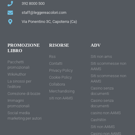
392 8000 500
staff@leggereacolori.com
Via Ponentino 3C, Capoterra (Ca)
PROMOZIONE
RISORSE
ADV
LIBRO
Rss
Siti non ams
Pacchetti
Contatti
Siti scommesse non
promozionali
AAMS
Privacy Policy
WikiAuthor
Siti scommesse non
Cookie Policy
La sinossi per
AAMS
Collabora
l'editore
Casino senza
Merchandising
Correzione di bozze
documenti
siti non AAMS
Immagini
Casino senza
promozionali
documenti
Social media
casino non AAMS
marketing per autori
CashWin
Siti non AAMS
Casino non AAMS