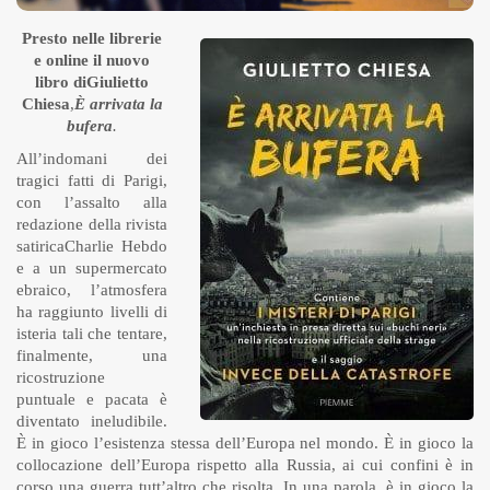
Presto nelle librerie
e online il nuovo
libro diGiulietto
Chiesa
,
È arrivata la
bufera
.
All’indomani dei
tragici fatti di Parigi,
con l’assalto alla
redazione della rivista
satiricaCharlie Hebdo
e a un supermercato
ebraico, l’atmosfera
ha raggiunto livelli di
isteria tali che tentare,
finalmente, una
ricostruzione
puntuale e pacata è
diventato ineludibile.
È in gioco l’esistenza stessa dell’Europa nel mondo. È in gioco la
collocazione dell’Europa rispetto alla Russia, ai cui confini è in
corso una guerra tutt’altro che risolta. In una parola, è in gioco la