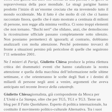
sopravvivenza della pace mondiale. Le stragi parigine hanno
prodotto l’inizio di un’enorme crociata che sta investendo tutto il
mondo occidentale. Ma il fatto è che molto di ciò che ci hanno
raccontato finora, quello che è stato mostrato a centinaia di milioni
di persone, non regge alla minima verifica. Ci sono troppi elementi
che non tornano. “Buchi neri” che sfidano, anzi, che demoliscono
la ricostruzione ufficiale passano completamente sotto silenzio.
Non possiamo permetterci di ignorarli; al contrario, dobbiamo
analizzarli con molta attenzione. Perché potremmo trovarci di
fronte a situazioni persino più pericolose di quelle che seguirono
l’11 settembre 2001.
Ne
I misteri di Parigi
,
Giulietto Chiesa
produce la prima rilettura
critica dei drammatici eventi che hanno catalizzato la nostra
attenzione e quella della macchina dell’informazione nelle ultime
settimane, e che orienteranno le scelte degli Stati e i destini di
miliardi di persone negli anni a venire, argomenti che aveva
anticipato nel recente
Invece della catastrofe.
Giulietto Chiesa
giornalista, già corrispondente da Mosca per
L’Unità
e
La Stampa
, oltre che per TG5, TG1 e TG3. Tiene un
blog per
Il Fatto Quotidiano
. Esperto di politica internazionale, ha
costituito il movimento politico-culturale Alternativa. Tra i suoi