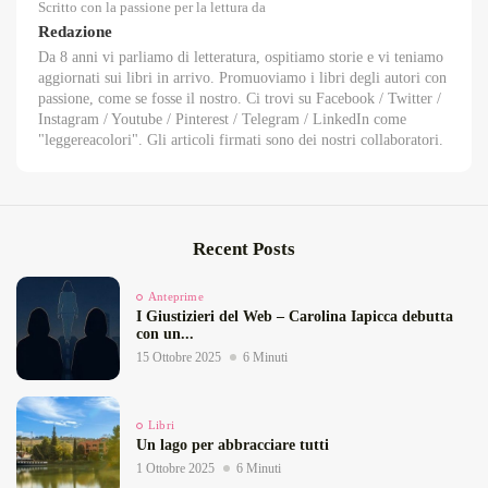
Scritto con la passione per la lettura da
Redazione
Da 8 anni vi parliamo di letteratura, ospitiamo storie e vi teniamo
aggiornati sui libri in arrivo. Promuoviamo i libri degli autori con
passione, come se fosse il nostro. Ci trovi su Facebook / Twitter /
Instagram / Youtube / Pinterest / Telegram / LinkedIn come
"leggereacolori". Gli articoli firmati sono dei nostri collaboratori.
Recent Posts
Anteprime
I Giustizieri del Web – Carolina Iapicca debutta
con un...
15 Ottobre 2025
6 Minuti
Libri
Un lago per abbracciare tutti
1 Ottobre 2025
6 Minuti