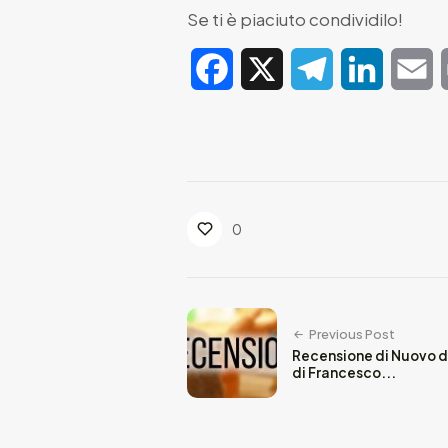
Se ti è piaciuto condividilo!
Facebook
X
Telegram
LinkedIn
E
0
Previous Post
Recensione di Nuovo d
di Francesco...