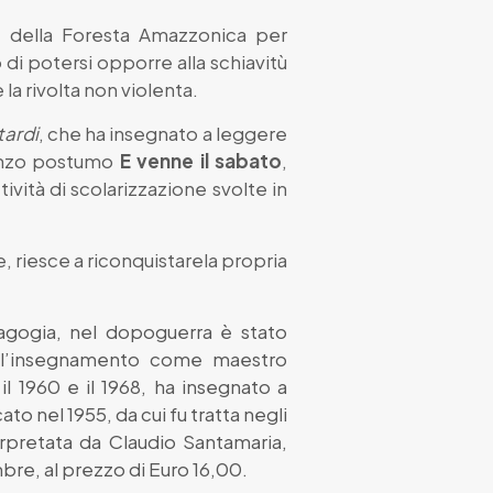
le della Foresta Amazzonica per
 di potersi opporre alla schiavitù
a rivolta non violenta.
tardi
, che ha insegnato a leggere
omanzo postumo
E venne il sabato
,
tività di scolarizzazione svolte in
, riesce a riconquistarela propria
dagogia, nel dopoguerra è stato
all’insegnamento come maestro
 il 1960 e il 1968, ha insegnato a
ato nel 1955, da cui fu tratta negli
terpretata da Claudio Santamaria,
mbre, al prezzo di Euro 16,00.