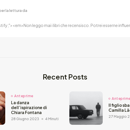
er la lettura da
ustify;"><em>Non leggo mai i libri che recensisco. Potrei esserne inf
Recent Posts
Anteprime
Anteprim
La danza
Il figlio sb
dell’ispirazione di
Camilla L
Chiara Fontana
27 Maggio 
28 Giugno 2023
4 Minuti