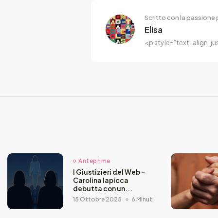
Scritto con la passione p
Elisa
<p style="text-align: j
Anteprime
I Giustizieri del Web –
Carolina Iapicca
debutta con un...
15 Ottobre 2025
6 Minuti