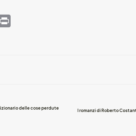
mail
Print
izionario delle cose perdute
I romanzi di Roberto Costant