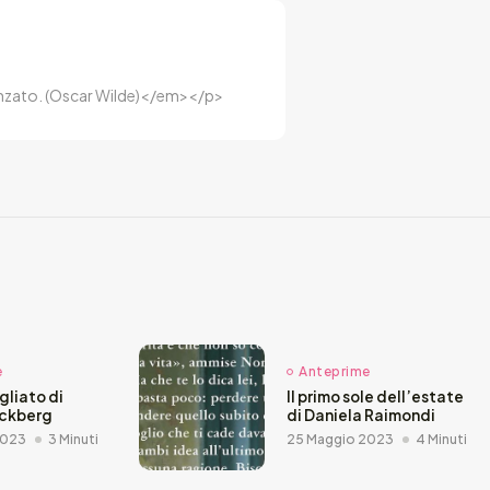
luenzato. (Oscar Wilde)</em></p>
e
Anteprime
agliato di
Il primo sole dell’estate
äckberg
di Daniela Raimondi
2023
3 Minuti
25 Maggio 2023
4 Minuti