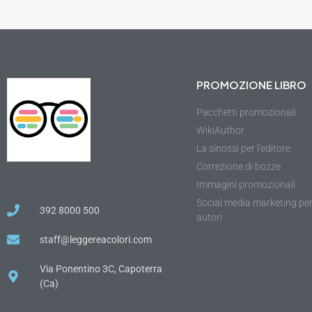
PROMOZIONE LIBRO
Pacchetti promozionali
WikiAuthor
La sinossi per l'editore
Correzione di bozze
Immagini promozionali
Social media marketing pe
392 8000 500
autori
staff@leggereacolori.com
Via Ponentino 3C, Capoterra
(Ca)