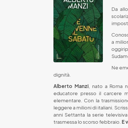
Da all
scolari
imposta
Conosc
a milio
oggiri
Sudamer
Ne emer
dignità.
Alberto Manzi
, nato a Roma ne
educatore presso il carcere 
elementare. Con la trasmissione
leggere a milioni di italiani. Scris
anni Settanta la serie televisiv
trasmessa lo scorso febbraio.
E 