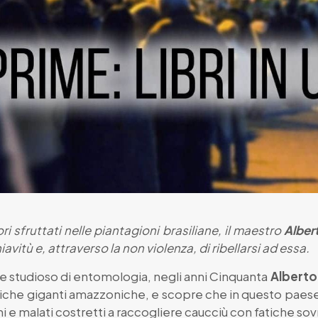
i sfruttati nelle piantagioni brasiliane, il maestro
Alber
iavitù e, attraverso la non violenza, di ribellarsi ad essa.
 studioso di entomologia, negli anni Cinquanta
Alberto
miche giganti amazzoniche, e scopre che in questo paes
 e malati costretti a raccogliere caucciù con fatiche so