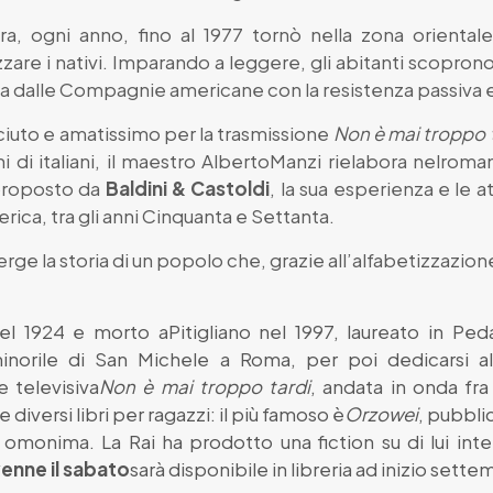
ora, ogni anno, fino al 1977 tornò nella zona orienta
zzare i nativi. Imparando a leggere, gli abitanti scoprono
 dalle Compagnie americane con la resistenza passiva e l
iuto e amatissimo per la trasmissione
Non è mai troppo 
ni di italiani, il maestro AlbertoManzi rielabora nelr
proposto da
Baldini & Castoldi
, la sua esperienza e le at
ica, tra gli anni Cinquanta e Settanta.
ge la storia di un popolo che, grazie all’alfabetizzazione
l 1924 e morto aPitigliano nel 1997, laureato in Pe
minorile di San Michele a Roma, per poi dedicarsi 
 televisiva
Non è mai troppo tardi
, andata in onda fra
se diversi libri per ragazzi: il più famoso è
Orzowei
, pubblic
a omonima. La Rai ha prodotto una fiction su di lui in
venne il sabato
sarà disponibile in libreria ad inizio sette