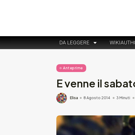
DA LEGGERE
WIKIAUTH
Anteprime
E venne il sabat
Elisa
8 Agosto 2014
3 Minuti