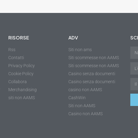
RISORSE
ADV
SCR
Rss
Siti non ams
Contatti
Siti scommesse non AAMS
Privacy Policy
Siti scommesse non AAMS
Cookie Policy
Casino senza documenti
Collabora
Casino senza documenti
r
Merchandising
casino non AAMS
siti non AAMS
CashWin
Siti non AAMS
Casino non AAMS