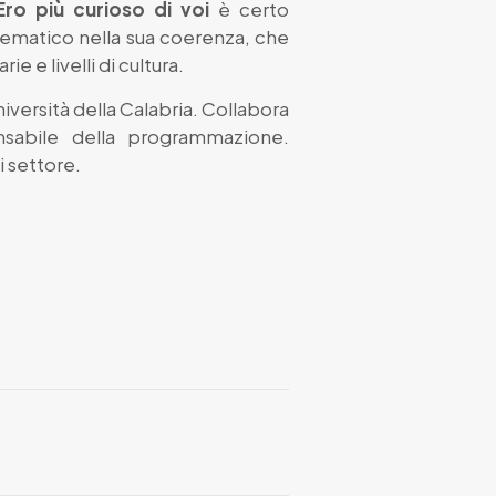
ro più curioso di voi
è certo
tematico nella sua coerenza, che
e e livelli di cultura.
versità della Calabria. Collabora
sabile della programmazione.
i settore.