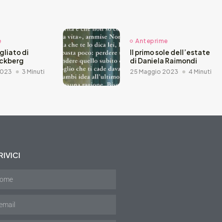
e
Anteprime
agliato di
Il primo sole dell’estate
äckberg
di Daniela Raimondi
2023
3 Minuti
25 Maggio 2023
4 Minuti
IVICI