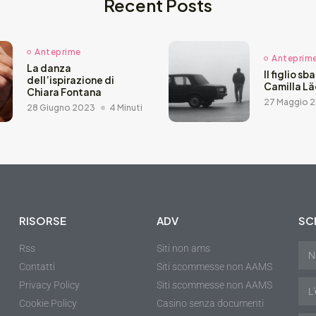
Recent Posts
Anteprime
Anteprim
La danza
Il figlio sb
dell’ispirazione di
Camilla L
Chiara Fontana
27 Maggio 
28 Giugno 2023
4 Minuti
RISORSE
ADV
SCR
Rss
Siti non ams
Contatti
Siti scommesse non AAMS
Privacy Policy
Siti scommesse non AAMS
Cookie Policy
Casino senza documenti