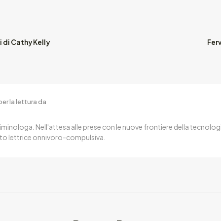
 di Cathy Kelly
Fer
er la lettura da
iminologa. Nell'attesa alle prese con le nuove frontiere della tecnologi
to lettrice onnivoro-compulsiva.