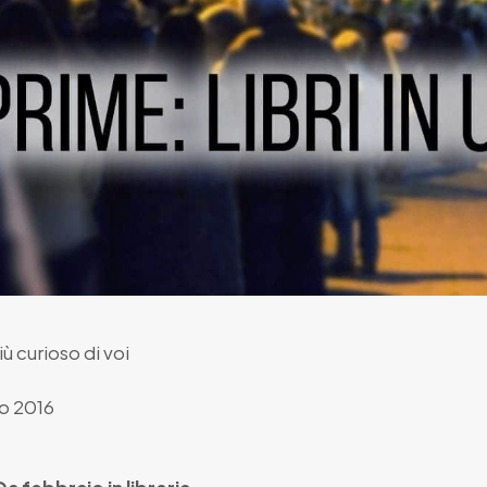
ù curioso di voi
o 2016