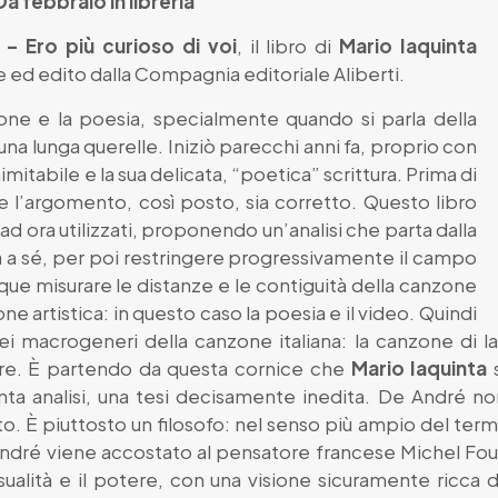
Da febbraio in libreria
 – Ero più curioso di voi
, il libro di
Mario Iaquinta
ed edito dalla Compagnia editoriale Aliberti.
one e la poesia, specialmente quando si parla della
na lunga querelle. Iniziò parecchi anni fa, proprio con
imitabile e la sua delicata, “poetica” scrittura. Prima di
 l’argomento, così posto, sia corretto. Questo libro
ad ora utilizzati, proponendo un’analisi che parta dalla
a sé, per poi restringere progressivamente il campo
que misurare le distanze e le contiguità della canzone
ne artistica: in questo caso la poesia e il video. Quindi
 dei macrogeneri della canzone italiana: la canzone di 
re. È partendo da questa cornice che
Mario Iaquinta
s
nta analisi, una tesi decisamente inedita. De André n
 È piuttosto un filosofo: nel senso più ampio del ter
e André viene accostato al pensatore francese Michel Fo
sualità e il potere, con una visione sicuramente ricca 