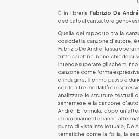
È in libreria
Fabrizio De André
dedicato al cantautore genovese 
Quella del rapporto tra la canz
cosiddetta canzone d’autore, è u
Fabrizio De André, la sua opera in
tutto sarebbe bene chiedersi se
intende superare gli schemi fino 
canzone come forma espressiva 
d’indagine. Il primo passo è dun
con le altre modalità di espressio
analizzare le strutture testuali
sanremese e la canzone d’auto
André. E formula, dopo un’atte
impropriamente hanno affermato.
punto di vista intellettuale, D
tematiche come la follia, la ses