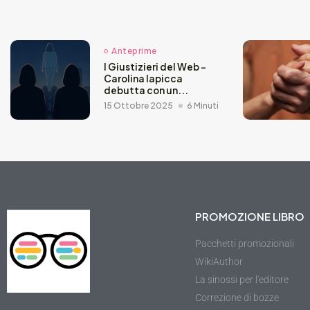
Anteprime
I Giustizieri del Web –
Carolina Iapicca
debutta con un...
15 Ottobre 2025
6 Minuti
PROMOZIONE LIBRO
Pacchetti promozionali
WikiAuthor
La sinossi per l'editore
Correzione di bozze