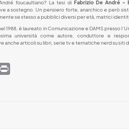
 André foucaultiano? La tesi di
Fabrizio De André – E
e a sostegno. Un pensiero forte, anarchico e però sis
nte se stesso a pubblici diversi per età, matrici identitari
nel 1988, è laureato in Comunicazione e DAMS presso l’Uni
sima università come autore, conduttore e respon
 anche articoli su libri, serie tv e tematiche nerd su siti d
mail
Print