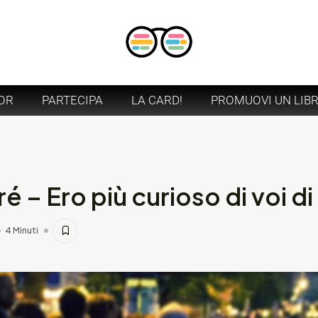
OR
PARTECIPA
LA CARD!
PROMUOVI UN LIB
é – Ero più curioso di voi di
4 Minuti