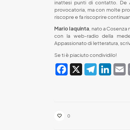
inattesi punti di contatto. De
provocatoria, ma con molte prov
riscopre e fa riscoprire continuame
Mario Iaquinta
, nato a Cosenza 
con la web-radio della mede
Appassionato di letteratura, scrive
Se ti è piaciuto condividilo!
Facebook
X
Telegram
LinkedIn
E
0