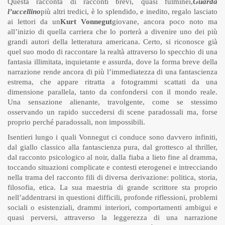
Questa racconta di racconti brevi, quasi fulminei,
Guarda
l’uccellino
più altri tredici, è lo splendido, e inedito, regalo lasciato
ai lettori da un
Kurt Vonnegut
giovane, ancora poco noto ma
all’inizio di quella carriera che lo porterà a divenire uno dei più
grandi autori della letteratura americana. Certo, si riconosce già
quel suo modo di raccontare la realtà attraverso lo specchio di una
fantasia illimitata, inquietante e assurda, dove la forma breve della
narrazione rende ancora di più l’immediatezza di una fantascienza
estrema, che appare ritratta a fotogrammi scattati da una
dimensione parallela, tanto da confondersi con il mondo reale.
Una sensazione alienante, travolgente, come se stessimo
osservando un rapido succedersi di scene paradossali ma, forse
proprio perché paradossali, non impossibili.
Isentieri lungo i quali Vonnegut ci conduce sono davvero infiniti,
dal giallo classico alla fantascienza pura, dal grottesco al thriller,
dal racconto psicologico al noir, dalla fiaba a lieto fine al dramma,
toccando situazioni complicate e contesti eterogenei e intrecciando
nella trama del racconto fili di diversa derivazione: politica, storia,
filosofia, etica. La sua maestria di grande scrittore sta proprio
nell’addentrarsi in questioni difficili, profonde riflessioni, problemi
sociali o esistenziali, drammi interiori, comportamenti ambigui e
quasi perversi, attraverso la leggerezza di una narrazione