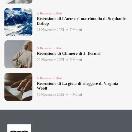
Recensioni libri
Recensione di L’arte del matrimonio di Stephanie
Bishop
21 Novembre 2025
7 Minuti
Recensioni libri
Recensione di Chimere di J. Bernlef
20 Novembre 2025
5 Minuti
Recensioni libri
Recensione di La gioia di rileggere di Virginia
Woolf
19 Novembre 2025
4 Minuti