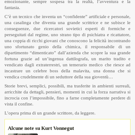
emozionante, sempre sospesa tra la realtà, l’avventura e la
fantasia.
C’è un tecnico che inventa un “confidente” artificiale e personale,
una casalinga che diventa una grande scrittrice e ne subisce le
conseguenze, due ricercatori sovietici esperti di formiche e
perseguitati dal regime, uno strano tipo di psichiatra e ricattatore,
una coppia di ricchi giovani che conoscono la felicità incontrando
uno sfortunato genio della chimica, il responsabile di un
dipartimento “dimenticato” dall’azienda che scopre la sua grande
fortuna grazie ad un’ingenua dattilografa, un marito tradito e
vendicato dagli extraterrestri, un temerario medico che riesce ad
incastrare un celebre boss della malavita, una donna che si
vendica crudelmente di un seduttore della sua gioventù…
Storie brevi, semplici, possibili, ma trasferite in ambienti surreali,
arricchite da dettagli, pensieri, momenti in cui la forza narrativa si
incrocia con l’impossibile, fino a farne completamente perdere di
vista il confine.
L’opera prima di un grande scrittore, da leggere.
Alcune note su Kurt Vonnegut