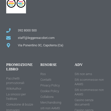
392 8000 500
staff@leggereacolori.com
Via Ponentino 3C, Capoterra (Ca)
PROMOZIONE
RISORSE
ADV
LIBRO
Rss
Siti non ams
Pacchetti
Contatti
Siti scommesse non
promozionali
AAMS
Privacy Policy
WikiAuthor
Siti scommesse non
Cookie Policy
La sinossi per
AAMS
Collabora
l'editore
Casino senza
Merchandising
Correzione di bozze
documenti
siti non AAMS
Immagini
Casino senza