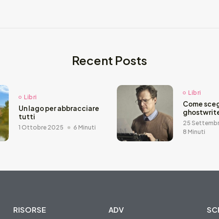
Recent Posts
Libri
Libri
Come sceg
Un lago per abbracciare
ghostwrit
tutti
25 Settemb
1 Ottobre 2025
6 Minuti
8 Minuti
RISORSE
ADV
SCR