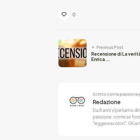
0
Previous Post
Recensione di La verità
Enrica...
Scritto con la passione p
Redazione
Da 8 anni vi parliamo di 
passione, come se fosse
"leggereacolori". Gli ar