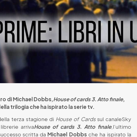
ibro di Michael Dobbs,
House of cards 3. Atto finale
,
la trilogia che ha ispirato la serie tv.
ella terza stagione di
House of Cards
sul canaleSky
librerie arriva
House of cards 3. Atto finale
,l’ultimo
 successo scritta da
Michael Dobbs
che ha ispirato la