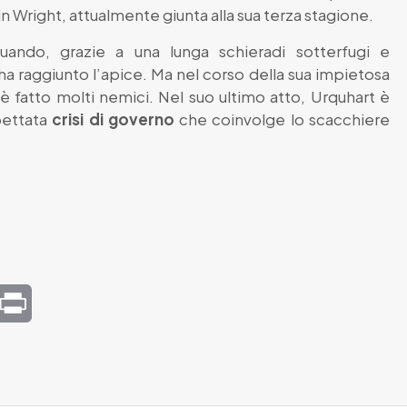
 Wright, attualmente giunta alla sua terza stagione.
uando, grazie a una lunga schieradi sotterfugi e
ha raggiunto l’apice. Ma nel corso della sua impietosa
i è fatto molti nemici. Nel suo ultimo atto, Urquhart è
pettata
crisi di governo
che coinvolge lo scacchiere
mail
Print