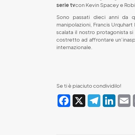
serie tv
con Kevin Spacey e Robin
Sono passati dieci anni da q
manipolazioni, Francis Urquhart 
scalata il nostro protagonista s
costretto ad affrontare un’inas
internazionale.
Se ti è piaciuto condividilo!
Facebook
X
Telegram
LinkedIn
E