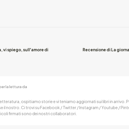
, vi spiego, sull'amore di
Recensione di La giorna
er la lettura da
letteratura, ospitiamo storie e vi teniamo aggiornati sui libri in arrivo.
 il nostro. Ci trovi su Facebook / Twitter / Instagram / Youtube / Pin
ticoli firmati sono dei nostri collaboratori.