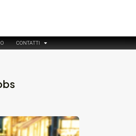
RO
CONTATTI
obbs