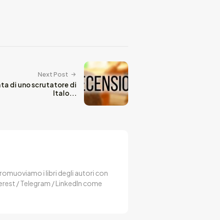
Next Post
ta di uno scrutatore di
Italo...
 Promuoviamo i libri degli autori con
terest / Telegram / LinkedIn come