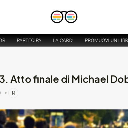
OR
PARTECIPA
LA CARD!
PROMUOVI UN LIB
3. Atto finale di Michael D
ti