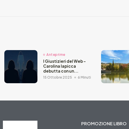
Anteprime
I Giustizieri del Web –
Carolina Iapicca
debutta con un...
15 Ottobre 2025
6 Minuti
PROMOZIONE LIBRO