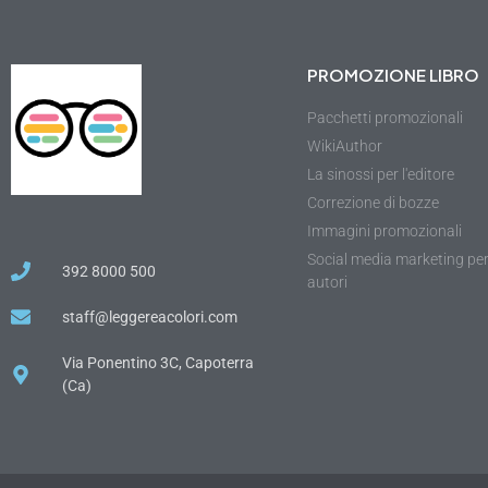
PROMOZIONE LIBRO
Pacchetti promozionali
WikiAuthor
La sinossi per l'editore
Correzione di bozze
Immagini promozionali
Social media marketing pe
392 8000 500
autori
staff@leggereacolori.com
Via Ponentino 3C, Capoterra
(Ca)