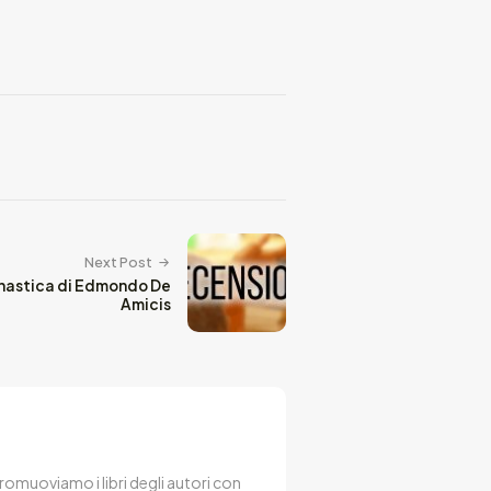
Next Post
nnastica di Edmondo De
Amicis
 Promuoviamo i libri degli autori con