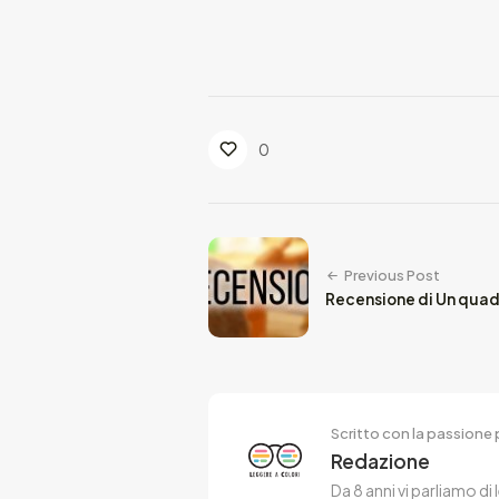
0
Previous Post
Recensione di Un quade
Scritto con la passione p
Redazione
Da 8 anni vi parliamo di 