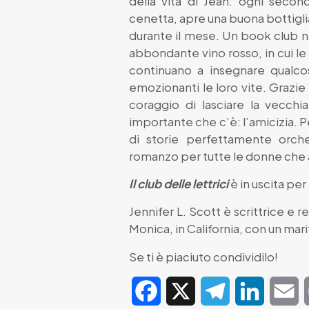
della vita di Jean: ogni secon
cenetta, apre una buona bottiglia d
durante il mese. Un book club na
abbondante vino rosso, in cui le s
continuano a insegnare qualc
emozionanti le loro vite. Grazie a
coraggio di lasciare la vecchia
importante che c’è: l’amicizia. P
di storie perfettamente orche
romanzo per tutte le donne che
Il club delle lettrici
è in uscita per
Jennifer L. Scott è scrittrice e 
Monica, in California, con un mari
Se ti è piaciuto condividilo!
Facebook
X
Telegram
LinkedIn
E