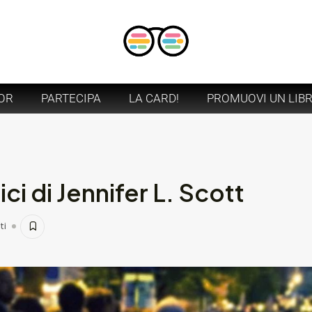
OR
PARTECIPA
LA CARD!
PROMUOVI UN LIB
rici di Jennifer L. Scott
ti