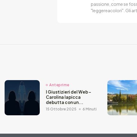
passione, come se fosse
"leggereacolori". Gli ar
Anteprime
I Giustizieri del Web –
Carolina Iapicca
debutta con un...
15 Ottobre 2025
6 Minuti