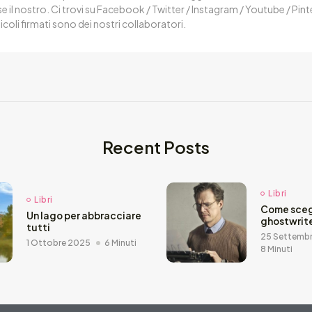
 il nostro. Ci trovi su Facebook / Twitter / Instagram / Youtube / Pin
ticoli firmati sono dei nostri collaboratori.
Recent Posts
Libri
Libri
Come sceg
Un lago per abbracciare
ghostwrit
tutti
25 Settemb
1 Ottobre 2025
6 Minuti
8 Minuti