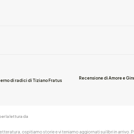
Recensione di Amore e Gi
rno di radici di Tiziano Fratus
er la lettura da
letteratura, ospitiamo storie e vi teniamo aggiornati sui libri in arrivo.