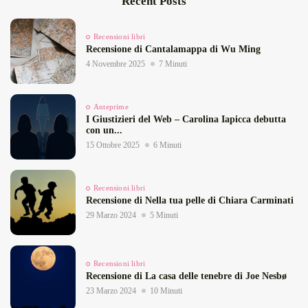
Recent Posts
Recensioni libri
Recensione di Cantalamappa di Wu Ming
4 Novembre 2025
7 Minuti
Anteprime
I Giustizieri del Web – Carolina Iapicca debutta
con un...
15 Ottobre 2025
6 Minuti
Recensioni libri
Recensione di Nella tua pelle di Chiara Carminati
29 Marzo 2024
5 Minuti
Recensioni libri
Recensione di La casa delle tenebre di Joe Nesbø
23 Marzo 2024
10 Minuti