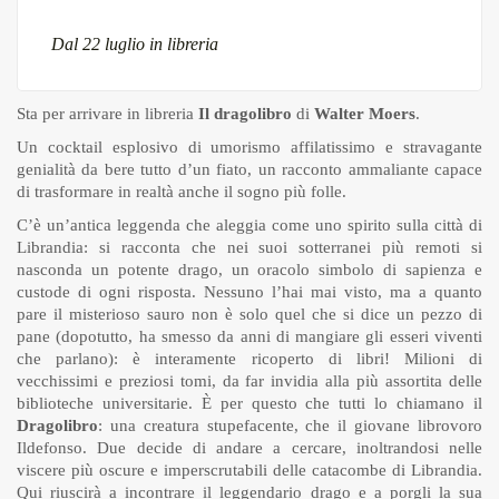
Dal 22 luglio in libreria
Sta per arrivare in libreria
Il dragolibro
di
Walter Moers
.
Un cocktail esplosivo di umorismo affilatissimo e stravagante
genialità da bere tutto d’un fiato, un racconto ammaliante capace
di trasformare in realtà anche il sogno più folle.
C’è un’antica leggenda che aleggia come uno spirito sulla città di
Librandia: si racconta che nei suoi sotterranei più remoti si
nasconda un potente drago, un oracolo simbolo di sapienza e
custode di ogni risposta. Nessuno l’hai mai visto, ma a quanto
pare il misterioso sauro non è solo quel che si dice un pezzo di
pane (dopotutto, ha smesso da anni di mangiare gli esseri viventi
che parlano): è interamente ricoperto di libri! Milioni di
vecchissimi e preziosi tomi, da far invidia alla più assortita delle
biblioteche universitarie. È per questo che tutti lo chiamano il
Dragolibro
: una creatura stupefacente, che il giovane librovoro
Ildefonso. Due decide di andare a cercare, inoltrandosi nelle
viscere più oscure e imperscrutabili delle catacombe di Librandia.
Qui riuscirà a incontrare il leggendario drago e a porgli la sua