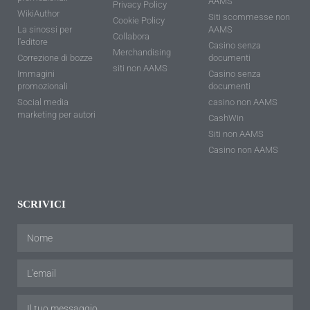
AAMS
Privacy Policy
WikiAuthor
Siti scommesse non
Cookie Policy
La sinossi per
AAMS
Collabora
l'editore
Casino senza
Merchandising
Correzione di bozze
documenti
siti non AAMS
Immagini
Casino senza
promozionali
documenti
Social media
casino non AAMS
marketing per autori
CashWin
Siti non AAMS
Casino non AAMS
SCRIVICI