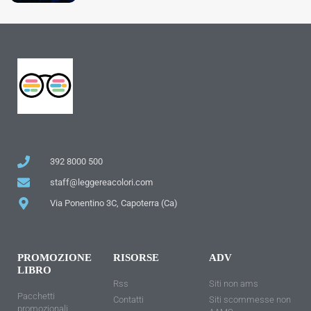
392 8000 500
staff@leggereacolori.com
Via Ponentino 3C, Capoterra (Ca)
PROMOZIONE
RISORSE
ADV
LIBRO
Rss
Siti non ams
Pacchetti
Contatti
Siti scommesse non
promozionali