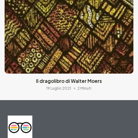
Il dragolibro di Walter Moers
19 Luglio 2021
2 Minuti