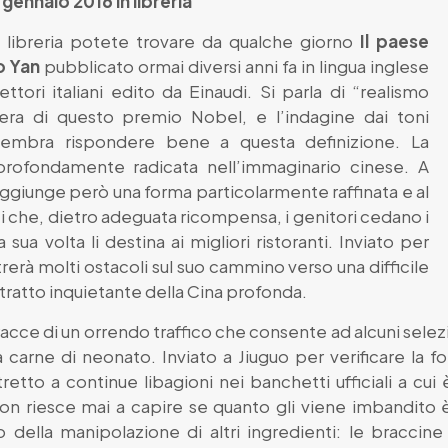
gennaio 2016 in libreria
n libreria potete trovare da qualche giorno
Il paese
o Yan
pubblicato ormai diversi anni fa in lingua inglese
ettori italiani edito da Einaudi. Si parla di “realismo
pera di questo premio Nobel, e l’indagine dai toni
 sembra rispondere bene a questa definizione. La
rofondamente radicata nell’immaginario cinese. A
 raggiunge però una forma particolarmente raffinata e al
i che, dietro adeguata ricompensa, i genitori cedano i
sua volta li destina ai migliori ristoranti. Inviato per
rerà molti ostacoli sul suo cammino verso una difficile
 ritratto inquietante della Cina profonda.
acce di un orrendo traffico che consente ad alcuni selezion
la carne di neonato. Inviato a Jiuguo per verificare l
etto a continue libagioni nei banchetti ufficiali a cui è 
, non riesce mai a capire se quanto gli viene imbandit
o della manipolazione di altri ingredienti: le bracci