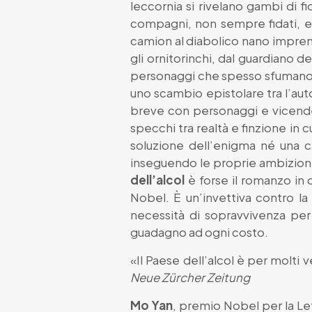
leccornia si rivelano gambi di fi
compagni, non sempre fidati, e 
camion al diabolico nano imprend
gli ornitorinchi, dal guardiano d
personaggi che spesso sfumano ne
uno scambio epistolare tra l’auto
breve con personaggi e vicende
specchi tra realtà e finzione in c
soluzione dell’enigma né una cat
inseguendo le proprie ambizioni 
dell’alcol
è forse il romanzo in 
Nobel. È un’invettiva contro la
necessità di sopravvivenza per
guadagno ad ogni costo.
«Il Paese dell’alcol è per molti
Neue Zürcher Zeitung
Mo Yan
, premio Nobel per la Le