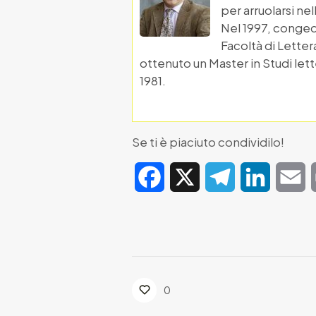
per arruolarsi nel
Nel 1997, congeda
Facoltà di Letter
ottenuto un Master in Studi lette
1981.
Se ti è piaciuto condividilo!
Facebook
X
Telegram
LinkedIn
E
0