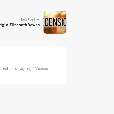
Next Post
rigi di Elizabeth Bowen
a nell'active ageing, TV series