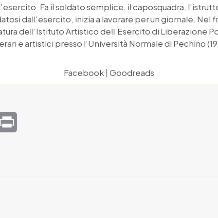
l’esercito. Fa il soldato semplice, il caposquadra, l’istrutto
tosi dall’esercito, inizia a lavorare per un giornale. Nel 
atura dell’Istituto Artistico dell’Esercito di Liberazione 
rari e artistici presso l’Università Normale di Pechino (19
Facebook
|
Goodreads
mail
Print