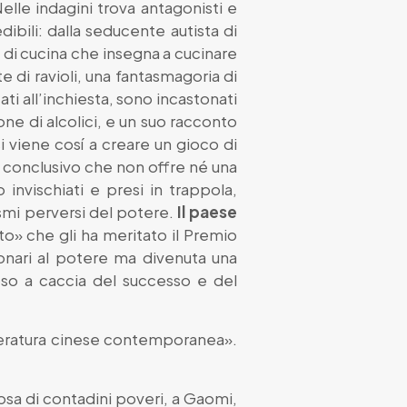
Nelle indagini trova antagonisti e
bili: dalla seducente autista di
 di cucina che insegna a cucinare
e di ravioli, una fantasmagoria di
i all’inchiesta, sono incastonati
one di alcolici, e un suo racconto
viene cosí a creare un gioco di
o conclusivo che non offre né una
 invischiati e presi in trappola,
smi perversi del potere.
Il paese
to» che gli ha meritato il Premio
ionari al potere ma divenuta una
oso a caccia del successo e del
etteratura cinese contemporanea».
osa di contadini poveri, a Gaomi,