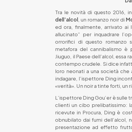
Da 
Tra le novità di questo 2016, i
dell’alcol
, un romanzo noir di
M
ed ora, finalmente, arrivato ai l
allucinato” per inquadrare l’o
orrorifici di questo romanzo
metafora del cannibalismo è p
Jiuguo, il Paese dell’alcol, essa
contempo crudele. Si dice infatt
loro neonati a una società che a 
indagare, l’ispettore Ding incont
«verità». Un noir a tinte forti, un
L’ispettore Ding Gou’er è sulle tr
clienti un cibo prelibatissimo: 
ricevute in Procura, Ding è costr
obnubilato dai fumi dell’alcol
presentazione ad effetto frutt