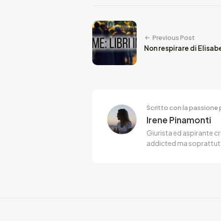
Previous Post
Non respirare di Elisa
Scritto con la passione p
Irene Pinamonti
Giurista ed aspirante cr
addicted ma soprattut