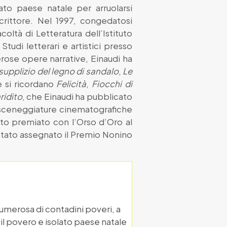
to paese natale per arruolarsi
 scrittore. Nel 1997, congedatosi
coltà di Letteratura dell’Istituto
tudi letterari e artistici presso
erose opere narrative, Einaudi ha
l supplizio del legno di sandalo
,
Le
e si ricordano
Felicità
,
Fiocchi di
aridito
, che Einaudi ha pubblicato
e sceneggiature cinematografiche
to premiato con l’Orso d’Oro al
stato assegnato il Premio Nonino
numerosa di contadini poveri, a
l povero e isolato paese natale