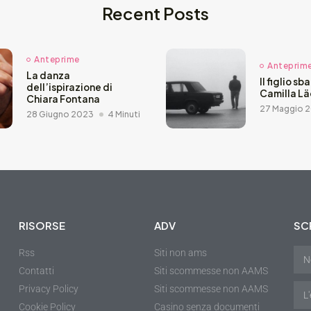
Recent Posts
Anteprime
Anteprim
La danza
Il figlio sb
dell’ispirazione di
Camilla L
Chiara Fontana
27 Maggio 
28 Giugno 2023
4 Minuti
RISORSE
ADV
SCR
Rss
Siti non ams
Contatti
Siti scommesse non AAMS
Privacy Policy
Siti scommesse non AAMS
Cookie Policy
Casino senza documenti