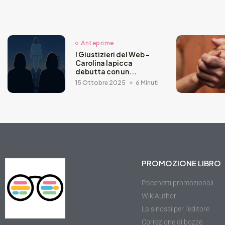
Anteprime
I Giustizieri del Web –
Carolina Iapicca
debutta con un...
15 Ottobre 2025
6 Minuti
PROMOZIONE LIBRO
Pacchetti promozionali
WikiAuthor
La sinossi per l'editore
Correzione di bozze