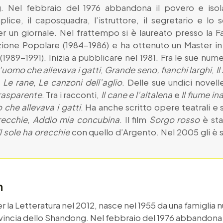
g. Nel febbraio del 1976 abbandona il povero e isola
plice, il caposquadra, l’istruttore, il segretario e lo
per un giornale. Nel frattempo si è laureato presso la Fa
azione Popolare (1984-1986) e ha ottenuto un Master in S
(1989-1991). Inizia a pubblicare nel 1981. Fra le sue num
’uomo che allevava i gatti
,
Grande seno, fianchi larghi
,
I
,
Le rane
,
Le canzoni dell’aglio
. Delle sue undici novell
trasparente
. Tra i racconti,
Il cane e l’altalena
e
Il fiume in
che allevava i gatti
. Ha anche scritto opere teatrali 
recchie
,
Addio mia concubina
. Il film
Sorgo rosso
è sta
Il sole ha orecchie
con quello d’Argento. Nel 2005 gli è 
n
la Letteratura nel 2012, nasce nel 1955 da una famiglia 
vincia dello Shandong. Nel febbraio del 1976 abbandona i