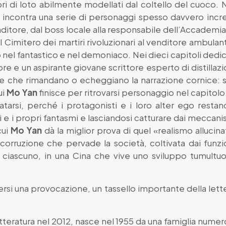
ori di loto abilmente modellati dal coltello del cuoco. 
incontra una serie di personaggi spesso davvero incredi
itore, dal boss locale alla responsabile dell’Accademia
el Cimitero dei martiri rivoluzionari al venditore ambulant
l fantastico e nel demoniaco. Nei dieci capitoli dedicat
re e un aspirante giovane scrittore esperto di distillazi
 che rimandano o echeggiano la narrazione cornice: si 
ui
Mo Yan
finisce per ritrovarsi personaggio nel capitol
arsi, perché i protagonisti e i loro alter ego restano
e i propri fantasmi e lasciandosi catturare dai meccani
cui
Mo Yan
dà la miglior prova di quel «realismo allucina
 corruzione che pervade la società, coltivata dai funz
 ciascuno, in una Cina che vive uno sviluppo tumultu
 versi una provocazione, un tassello importante della l
tteratura nel 2012, nasce nel 1955 da una famiglia numer