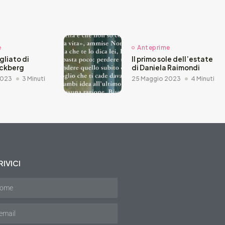
e
Anteprime
agliato di
Il primo sole dell’estate
äckberg
di Daniela Raimondi
2023
3 Minuti
25 Maggio 2023
4 Minuti
IVICI