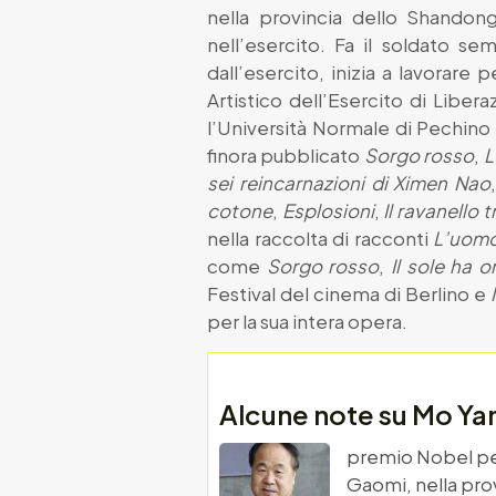
nella provincia dello Shandon
nell’esercito. Fa il soldato sem
dall’esercito, inizia a lavorare 
Artistico dell’Esercito di Liber
l’Università Normale di Pechino 
finora pubblicato
Sorgo rosso
,
L
sei reincarnazioni di Ximen Nao
cotone
,
Esplosioni
,
Il ravanello 
nella raccolta di racconti
L’uomo 
come
Sorgo rosso
,
Il sole ha o
Festival del cinema di Berlino e
per la sua intera opera.
Alcune note su Mo Ya
premio Nobel per 
Gaomi, nella pro