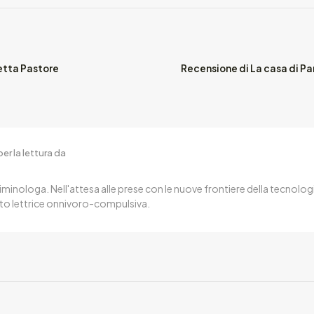
betta Pastore
Recensione di La casa di Pa
er la lettura da
iminologa. Nell'attesa alle prese con le nuove frontiere della tecnologi
to lettrice onnivoro-compulsiva.