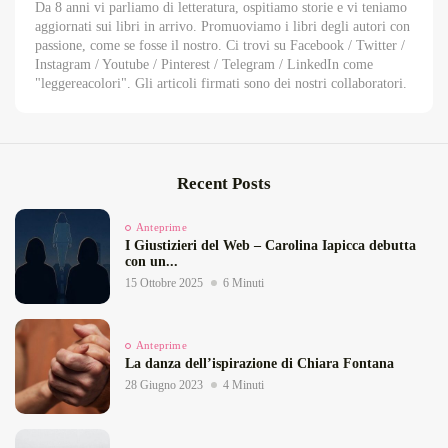
Da 8 anni vi parliamo di letteratura, ospitiamo storie e vi teniamo
aggiornati sui libri in arrivo. Promuoviamo i libri degli autori con
passione, come se fosse il nostro. Ci trovi su Facebook / Twitter /
Instagram / Youtube / Pinterest / Telegram / LinkedIn come
"leggereacolori". Gli articoli firmati sono dei nostri collaboratori.
Recent Posts
Anteprime
I Giustizieri del Web – Carolina Iapicca debutta
con un...
15 Ottobre 2025
6 Minuti
Anteprime
La danza dell’ispirazione di Chiara Fontana
28 Giugno 2023
4 Minuti