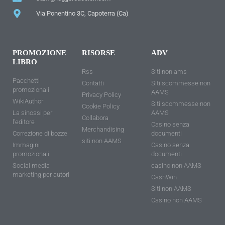
Via Ponentino 3C, Capoterra (Ca)
PROMOZIONE
RISORSE
ADV
LIBRO
Rss
Siti non ams
Pacchetti
Contatti
Siti scommesse non
promozionali
AAMS
Privacy Policy
WikiAuthor
Siti scommesse non
Cookie Policy
La sinossi per
AAMS
Collabora
l'editore
Casino senza
Merchandising
Correzione di bozze
documenti
siti non AAMS
Immagini
Casino senza
promozionali
documenti
Social media
casino non AAMS
marketing per autori
CashWin
Siti non AAMS
Casino non AAMS