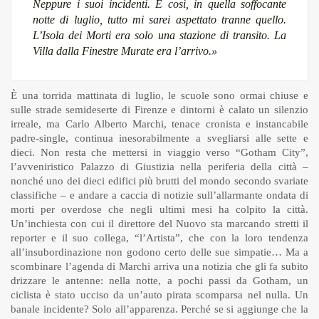
Neppure i suoi incidenti. E così, in quella soffocante
notte di luglio, tutto mi sarei aspettato tranne quello.
L’Isola dei Morti era solo una stazione di transito. La
Villa dalla Finestre Murate era l’arrivo.»
È una torrida mattinata di luglio, le scuole sono ormai chiuse e
sulle strade semideserte di Firenze e dintorni è calato un silenzio
irreale, ma Carlo Alberto Marchi, tenace cronista e instancabile
padre-single, continua inesorabilmente a svegliarsi alle sette e
dieci. Non resta che mettersi in viaggio verso “Gotham City”,
l’avveniristico Palazzo di Giustizia nella periferia della città –
nonché uno dei dieci edifici più brutti del mondo secondo svariate
classifiche – e andare a caccia di notizie sull’allarmante ondata di
morti per overdose che negli ultimi mesi ha colpito la città.
Un’inchiesta con cui il direttore del Nuovo sta marcando stretti il
reporter e il suo collega, “l’Artista”, che con la loro tendenza
all’insubordinazione non godono certo delle sue simpatie… Ma a
scombinare l’agenda di Marchi arriva una notizia che gli fa subito
drizzare le antenne: nella notte, a pochi passi da Gotham, un
ciclista è stato ucciso da un’auto pirata scomparsa nel nulla. Un
banale incidente? Solo all’apparenza. Perché se si aggiunge che la