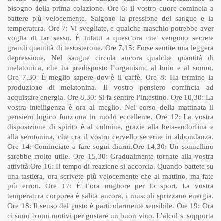
bisogno della prima colazione. Ore 6: il vostro cuore comincia a
battere più velocemente. Salgono la pressione del sangue e la
temperatura. Ore 7: Vi svegliate, e qualche maschio potrebbe aver
voglia di far sesso. È infatti a quest’ora che vengono secrete
grandi quantità di testosterone. Ore 7,15: Forse sentite una leggera
depressione. Nel sangue circola ancora qualche quantità di
melatonina, che ha predisposto l’organismo al buio e al sonno.
Ore 7,30: È meglio sapere dov’è il caffè. Ore 8: Ha termine la
produzione di melatonina. Il vostro pensiero comincia ad
acquistare energia. Ore 8,30: Si fa sentire l’intestino. Ore 10,30: La
vostra intelligenza è ora al meglio. Nel corso della mattinata il
pensiero logico funziona in modo eccellente. Ore 12: La vostra
disposizione di spirito è al culmine, grazie alla beta-endorfina e
alla serotonina, che ora il vostro cervello secerne in abbondanza.
Ore 14: Cominciate a fare sogni diurni.Ore 14,30: Un sonnellino
sarebbe molto utile. Ore 15,30: Gradualmente tornate alla vostra
attività.Ore 16: Il tempo di reazione si accorcia. Quando battete su
una tastiera, ora scrivete più velocemente che al mattino, ma fate
più errori. Ore 17: È l’ora migliore per lo sport. La vostra
temperatura corporea è salita ancora, i muscoli sprizzano energia.
Ore 18: Il senso del gusto è particolarmente sensibile. Ore 19: Ora
ci sono buoni motivi per gustare un buon vino. L’alcol si sopporta