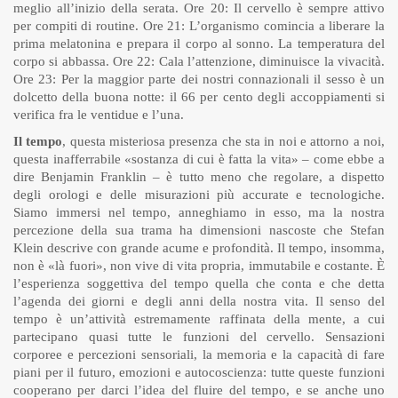
meglio all’inizio della serata. Ore 20: Il cervello è sempre attivo
per compiti di routine. Ore 21: L’organismo comincia a liberare la
prima melatonina e prepara il corpo al sonno. La temperatura del
corpo si abbassa. Ore 22: Cala l’attenzione, diminuisce la vivacità.
Ore 23: Per la maggior parte dei nostri connazionali il sesso è un
dolcetto della buona notte: il 66 per cento degli accoppiamenti si
verifica fra le ventidue e l’una.
Il tempo
, questa misteriosa presenza che sta in noi e attorno a noi,
questa inafferrabile «sostanza di cui è fatta la vita» – come ebbe a
dire Benjamin Franklin – è tutto meno che regolare, a dispetto
degli orologi e delle misurazioni più accurate e tecnologiche.
Siamo immersi nel tempo, anneghiamo in esso, ma la nostra
percezione della sua trama ha dimensioni nascoste che Stefan
Klein descrive con grande acume e profondità. Il tempo, insomma,
non è «là fuori», non vive di vita propria, immutabile e costante. È
l’esperienza soggettiva del tempo quella che conta e che detta
l’agenda dei giorni e degli anni della nostra vita. Il senso del
tempo è un’attività estremamente raffinata della mente, a cui
partecipano quasi tutte le funzioni del cervello. Sensazioni
corporee e percezioni sensoriali, la memoria e la capacità di fare
piani per il futuro, emozioni e autocoscienza: tutte queste funzioni
cooperano per darci l’idea del fluire del tempo, e se anche uno