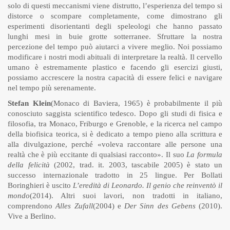
solo di questi meccanismi viene distrutto, l’esperienza del tempo si
distorce o scompare completamente, come dimostrano gli
esperimenti disorientanti degli speleologi che hanno passato
lunghi mesi in buie grotte sotterranee. Sfruttare la nostra
percezione del tempo può aiutarci a vivere meglio. Noi possiamo
modificare i nostri modi abituali di interpretare la realtà. Il cervello
umano è estremamente plastico e facendo gli esercizi giusti,
possiamo accrescere la nostra capacità di essere felici e navigare
nel tempo più serenamente.
Stefan Klein
(Monaco di Baviera, 1965) è probabilmente il più
conosciuto saggista scientifico tedesco. Dopo gli studi di fisica e
filosofia, tra Monaco, Friburgo e Grenoble, e la ricerca nel campo
della biofisica teorica, si è dedicato a tempo pieno alla scrittura e
alla divulgazione, perché «voleva raccontare alle persone una
realtà che è più eccitante di qualsiasi racconto». Il suo
La formula
della felicità
(2002, trad. it. 2003, tascabile 2005) è stato un
successo internazionale tradotto in 25 lingue. Per Bollati
Boringhieri è uscito
L’eredità di Leonardo. Il genio che reinventò il
mondo
(2014). Altri suoi lavori, non tradotti in italiano,
comprendono
Alles Zufall
(2004) e
Der Sinn des Gebens
(2010).
Vive a Berlino.