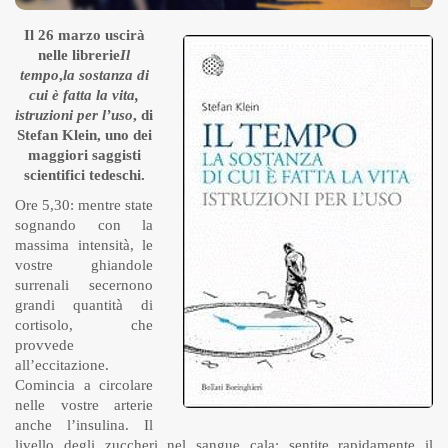
Il 26 marzo uscirà
nelle librerie
Il
tempo
,
la sostanza di
cui è fatta la vita,
istruzioni per l’uso
, di
Stefan Klein, uno dei
maggiori saggisti
scientifici tedeschi.
Ore 5,30: mentre state
sognando con la
massima intensità, le
vostre ghiandole
surrenali secernono
grandi quantità di
cortisolo, che
provvede
all’eccitazione.
Comincia a circolare
nelle vostre arterie
anche l’insulina. Il
livello degli zuccheri nel sangue cala: sentite rapidamente il