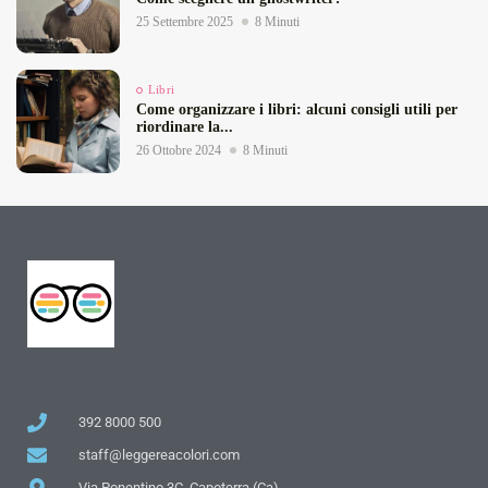
25 Settembre 2025
8 Minuti
Libri
Come organizzare i libri: alcuni consigli utili per
riordinare la...
26 Ottobre 2024
8 Minuti
392 8000 500
staff@leggereacolori.com
Via Ponentino 3C, Capoterra (Ca)