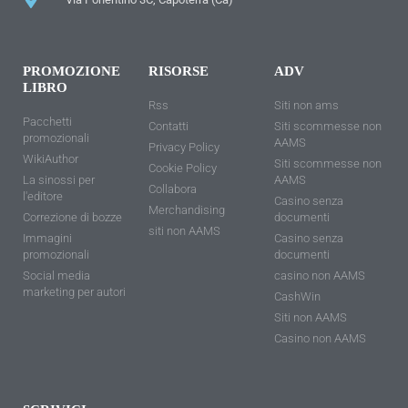
PROMOZIONE
RISORSE
ADV
LIBRO
Rss
Siti non ams
Pacchetti
Contatti
Siti scommesse non
promozionali
AAMS
Privacy Policy
WikiAuthor
Siti scommesse non
Cookie Policy
La sinossi per
AAMS
Collabora
l'editore
Casino senza
Merchandising
Correzione di bozze
documenti
siti non AAMS
Immagini
Casino senza
promozionali
documenti
Social media
casino non AAMS
marketing per autori
CashWin
Siti non AAMS
Casino non AAMS