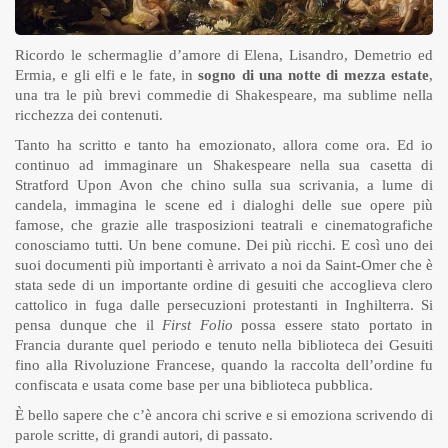
Ricordo le schermaglie d’amore di Elena, Lisandro, Demetrio ed
Ermia, e gli elfi e le fate, in
sogno di una notte di mezza estate
,
una tra le più brevi commedie di Shakespeare, ma sublime nella
ricchezza dei contenuti.
Tanto ha scritto e tanto ha emozionato, allora come ora. Ed io
continuo ad immaginare un Shakespeare nella sua casetta di
Stratford Upon Avon che chino sulla sua scrivania, a lume di
candela, immagina le scene ed i dialoghi delle sue opere più
famose, che grazie alle trasposizioni teatrali e cinematografiche
conosciamo tutti. Un bene comune. Dei più ricchi. E così uno dei
suoi documenti più importanti è arrivato a noi da Saint-Omer che è
stata sede di un importante ordine di gesuiti che accoglieva clero
cattolico in fuga dalle persecuzioni protestanti in Inghilterra. Si
pensa dunque che il
First Folio
possa essere stato portato in
Francia durante quel periodo e tenuto nella biblioteca dei Gesuiti
fino alla Rivoluzione Francese, quando la raccolta dell’ordine fu
confiscata e usata come base per una biblioteca pubblica.
È bello sapere che c’è ancora chi scrive e si emoziona scrivendo di
parole scritte, di grandi autori, di passato.