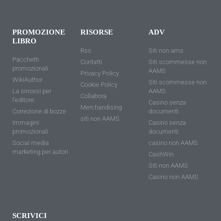
PROMOZIONE
RISORSE
ADV
LIBRO
Rss
Siti non ams
Pacchetti
Contatti
Siti scommesse non
promozionali
AAMS
Privacy Policy
WikiAuthor
Siti scommesse non
Cookie Policy
La sinossi per
AAMS
Collabora
l'editore
Casino senza
Merchandising
Correzione di bozze
documenti
siti non AAMS
Immagini
Casino senza
promozionali
documenti
Social media
casino non AAMS
marketing per autori
CashWin
Siti non AAMS
Casino non AAMS
SCRIVICI