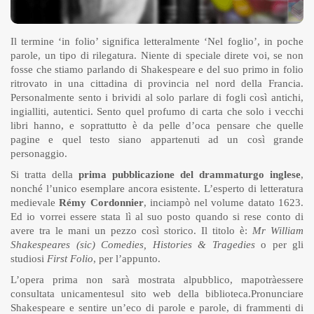
Il termine ‘in folio’ significa letteralmente ‘Nel foglio’, in poche
parole, un tipo di rilegatura. Niente di speciale direte voi, se non
fosse che stiamo parlando di Shakespeare e del suo primo in folio
ritrovato in una cittadina di provincia nel nord della Francia.
Personalmente sento i brividi al solo parlare di fogli così antichi,
ingialliti, autentici. Sento quel profumo di carta che solo i vecchi
libri hanno, e soprattutto è da pelle d’oca pensare che quelle
pagine e quel testo siano appartenuti ad un così grande
personaggio.
Si tratta della
prima pubblicazione del drammaturgo inglese
,
nonché l’unico esemplare ancora esistente. L’esperto di letteratura
medievale
Rémy Cordonnier
, inciampò nel volume datato 1623.
Ed io vorrei essere stata lì al suo posto quando si rese conto di
avere tra le mani un pezzo così storico. Il titolo è:
Mr William
Shakespeares (sic) Comedies, Histories & Tragedies
o per gli
studiosi
First Folio
, per l’appunto.
L’opera prima non sarà mostrata alpubblico, mapotràessere
consultata unicamentesul sito web della biblioteca.Pronunciare
Shakespeare e sentire un’eco di parole e parole, di frammenti di