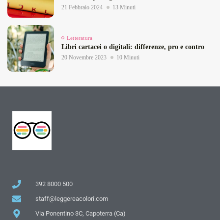
21 Febbraio 2024
13 Minuti
Letteratura
Libri cartacei o digitali: differenze, pro e contro
20 Novembre 2023
10 Minuti
392 8000 500
staff@leggereacolori.com
Via Ponentino 3C, Capoterra (Ca)