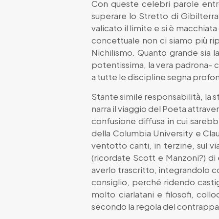
Con queste celebri parole entro
superare lo Stretto di Gibilterra
valicato il limite e si è macchiat
concettuale non ci siamo più rip
Nichilismo. Quanto grande sia la
potentissima, la vera padrona- c
a tutte le discipline segna profo
Stante simile responsabilità, la st
narra il viaggio del Poeta attravers
confusione diffusa in cui sarebbe
della Columbia University e Claud
ventotto canti, in terzine, sul
(ricordate Scott e Manzoni?) di 
averlo trascritto, integrandolo c
consiglio, perché ridendo castig
molto ciarlatani e filosofi, col
secondo la regola del contrapp