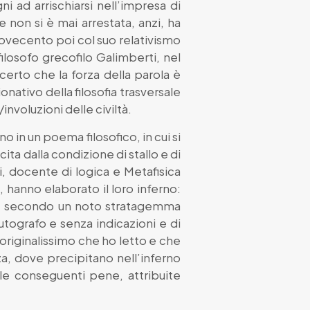
 ad arrischiarsi nell’impresa di
e non si è mai arrestata, anzi, ha
l Novecento poi col suo relativismo
ilosofo grecofilo Galimberti, nel
certo che la forza della parola è
ativo della filosofia trasversale
nvoluzioni delle civiltà.
no in un poema filosofico, in cui si
scita dalla condizione di stallo e di
zi, docente di logica e Metafisica
, hanno elaborato il loro inferno:
ono, secondo un noto stratagemma
utografo e senza indicazioni e di
 originalissimo che ho letto e che
za, dove precipitano nell’inferno
alle conseguenti pene, attribuite