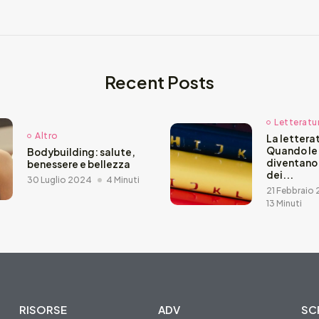
Recent Posts
Letteratu
Altro
La letterat
Quando le
Bodybuilding: salute,
diventano
benessere e bellezza
dei...
30 Luglio 2024
4 Minuti
21 Febbraio
13 Minuti
RISORSE
ADV
SCR