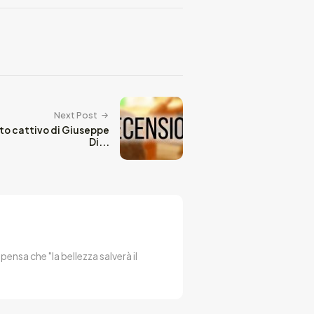
Next Post
to cattivo di Giuseppe
Di...
pensa che "la bellezza salverà il