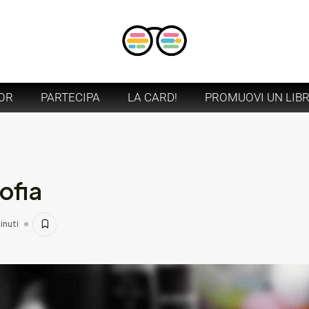
OR
PARTECIPA
LA CARD!
PROMUOVI UN LIB
sofia
inuti