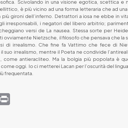
sofica. Scivolando in una visione egotica, scettica e nic
ittico, è più vicino ad una forma letteraria che ad una 
più gironi dell’inferno. Detrattori a iosa ne ebbe in v
 irresponsabili, i negatori del libero arbitrio; parimenti i 
iecheggiano versi de La nausea. Stessa sorte per Heide
ilisti ovviamente Nietzsche, il filosofo che pensava che la 
i di irrealismo. Che fine fa Vattimo che fece di Nietz
 il suo irrealismo, mentre il Poeta ne condivide l’antir
 come antieracliteo. Ma la bolgia più popolata è quel
ieri come oggi. Io ci metterei Lacan per l’oscurità del ling
più frequentata.
mail
Print