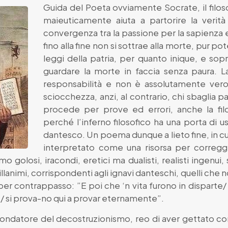
Guida del Poeta ovviamente Socrate, il filo
maieuticamente aiuta a partorire la verit
convergenza tra la passione per la sapienza e
fino alla fine non si sottrae alla morte, pur p
leggi della patria, per quanto inique, e sop
guardare la morte in faccia senza paura. La 
responsabilità e non è assolutamente vero
sciocchezza, anzi, al contrario, chi sbaglia
procede per prove ed errori, anche la fi
perché l’inferno filosofico ha una porta di 
dantesco. Un poema dunque a lieto fine, in cu
interpretato come una risorsa per corregge
 golosi, iracondi, eretici ma dualisti, realisti ingenui, sce
sillanimi, corrispondenti agli ignavi danteschi, quelli che
 per contrappasso: ”E poi che ‘n vita furono in disparte
/ si prova-no qui a provar eternamente”.
l fondatore del decostruzionismo, reo di aver gettato co