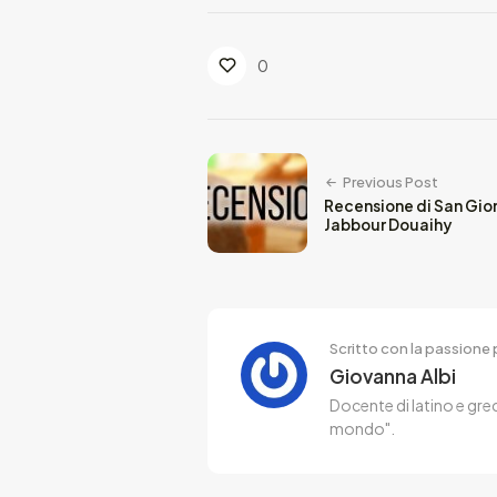
0
Previous Post
Recensione di San Gio
Jabbour Douaihy
Scritto con la passione p
Giovanna Albi
Docente di latino e grec
mondo".