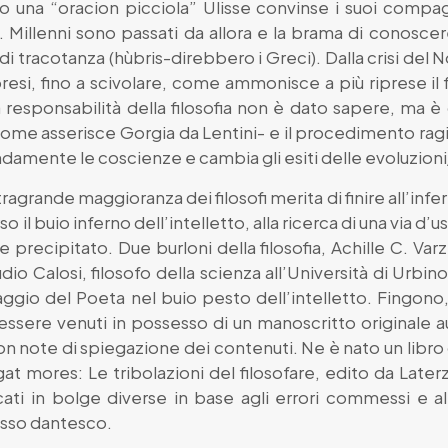
 una “oracion picciola” Ulisse convinse i suoi compagni
. Millenni sono passati da allora e la brama di conoscer
a di tracotanza (hùbris-direbbero i Greci). Dalla crisi de
resi, fino a scivolare, come ammonisce a più riprese il f
 responsabilità della filosofia non è dato sapere, ma è 
ome asserisce Gorgia da Lentini- e il procedimento ragion
ndamente le coscienze e cambia gli esiti delle evoluzioni/i
ragrande maggioranza dei filosofi merita di finire all’infer
o il buio inferno dell’intelletto, alla ricerca di una via d’u
 precipitato. Due burloni della filosofia, Achille C. Var
io Calosi, filosofo della scienza all’Università di Urbino
 viaggio del Poeta nel buio pesto dell’intelletto. Fing
essere venuti in possesso di un manoscritto originale a
on note di spiegazione dei contenuti. Ne è nato un libro
at mores: Le tribolazioni del filosofare, edito da Later
locati in bolge diverse in base agli errori commessi e 
asso dantesco.