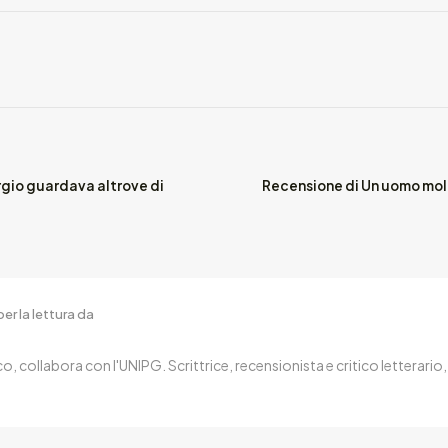
rgio guardava altrove di
Recensione di Un uomo mol
er la lettura da
o, collabora con l'UNIPG. Scrittrice, recensionista e critico letterario, 