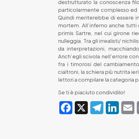
destrutturato la conoscenza filo
particolarmente complesso ed ell
Quindi meriterebbe di essere in 
mortem. All’inferno anche tutti gli
primis Sartre, nel cui girone r
nulleggia. Tra gli irrealisti/ nich
da interpretazioni, macchiandos
Anch’egli scivola nell’errore con
fra i timorosi del cambiamento,
cialtroni, la schiera più nutrita 
lettori a compilare la categoria 
Se ti è piaciuto condividilo!
Facebook
X
Telegram
LinkedIn
E