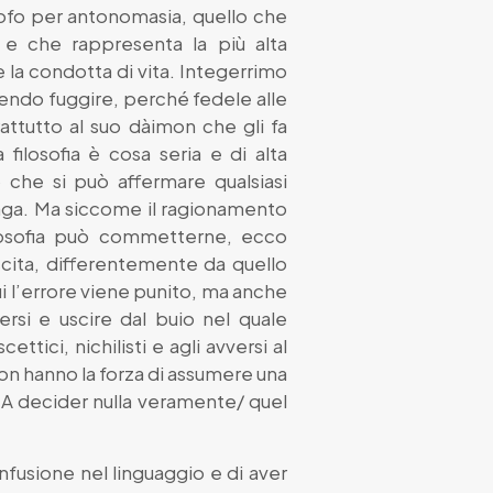
sofo per antonomasia, quello che
à e che rappresenta la più alta
 la condotta di vita. Integerrimo
otendo fuggire, perché fedele alle
rattutto al suo dàimon che gli fa
filosofia è cosa seria e di alta
 che si può affermare qualsiasi
 paga. Ma siccome il ragionamento
losofia può commetterne, ecco
uscita, differentemente da quello
i l’errore viene punito, ma anche
rsi e uscire dal buio nel quale
ttici, nichilisti e agli avversi al
 non hanno la forza di assumere una
/ A decider nulla veramente/ quel
nfusione nel linguaggio e di aver