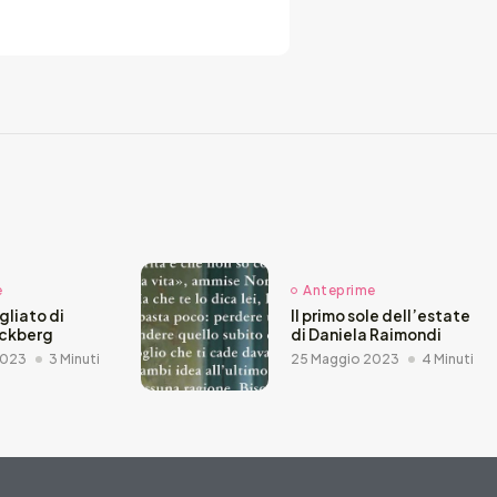
e
Anteprime
agliato di
Il primo sole dell’estate
äckberg
di Daniela Raimondi
2023
3 Minuti
25 Maggio 2023
4 Minuti