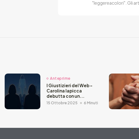
"leggereacolori". Gli ar
Anteprime
I Giustizieri del Web –
Carolina Iapicca
debutta con un...
15 Ottobre 2025
6 Minuti