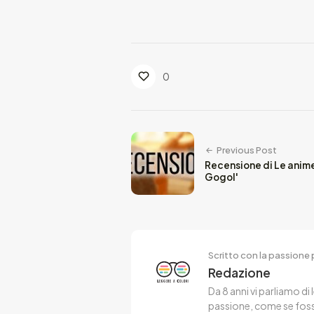
0
Previous Post
Recensione di Le anime 
Gogol'
Scritto con la passione p
Redazione
Da 8 anni vi parliamo di 
passione, come se fosse