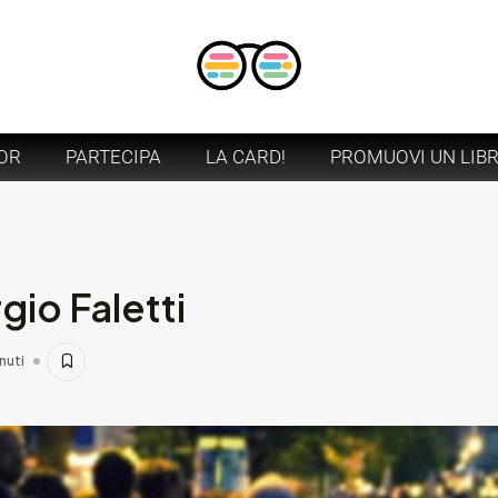
OR
PARTECIPA
LA CARD!
PROMUOVI UN LIB
gio Faletti
nuti