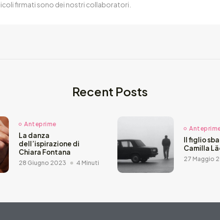
ticoli firmati sono dei nostri collaboratori.
Recent Posts
Anteprime
Anteprim
La danza
Il figlio sb
dell’ispirazione di
Camilla L
Chiara Fontana
27 Maggio 
28 Giugno 2023
4 Minuti