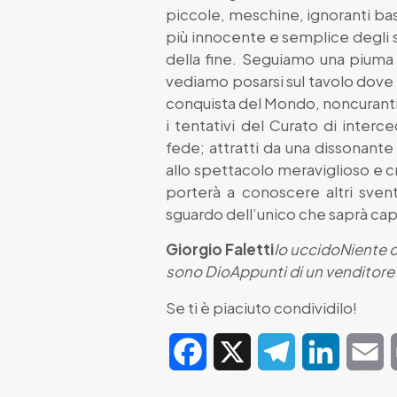
piccole, meschine, ignoranti bas
più innocente e semplice degli s
della fine. Seguiamo una piuma m
vediamo posarsi sul tavolo dove il
conquista del Mondo, noncuranti 
i tentativi del Curato di interc
fede; attratti da una dissonant
allo spettacolo meraviglioso e cr
porterà a conoscere altri svent
sguardo dell’unico che saprà ca
Giorgio Faletti
Io uccido
Niente d
sono Dio
Appunti di un venditore
Se ti è piaciuto condividilo!
Facebook
X
Telegram
LinkedIn
E