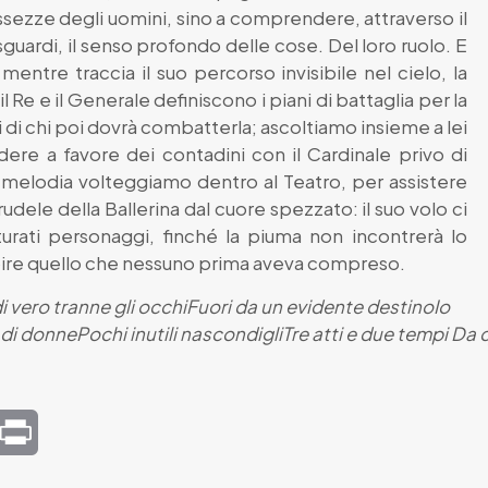
sezze degli uomini, sino a comprendere, attraverso il
guardi, il senso profondo delle cose. Del loro ruolo. E
entre traccia il suo percorso invisibile nel cielo, la
 Re e il Generale definiscono i piani di battaglia per la
di chi poi dovrà combatterla; ascoltiamo insieme a lei
edere a favore dei contadini con il Cardinale privo di
e melodia volteggiamo dentro al Teatro, per assistere
udele della Ballerina dal cuore spezzato: il suo volo ci
urati personaggi, finché la piuma non incontrerà lo
pire quello che nessuno prima aveva compreso.
i vero tranne gli occhi
Fuori da un evidente destino
Io
 di donne
Pochi inutili nascondigli
Tre atti e due tempi
Da 
mail
Print