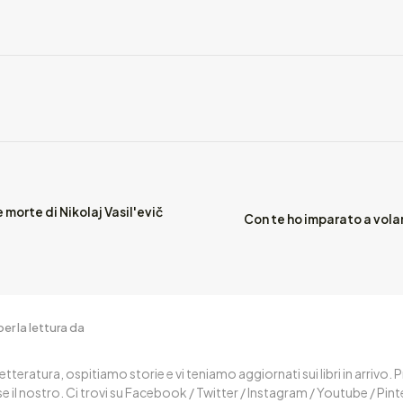
morte di Nikolaj Vasil'evič
Con te ho imparato a vol
er la lettura da
letteratura, ospitiamo storie e vi teniamo aggiornati sui libri in arrivo.
 il nostro. Ci trovi su Facebook / Twitter / Instagram / Youtube / Pin