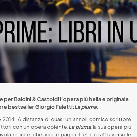
e per Baldini & Castoldi l’opera più bella e originale
re bestseller Giorgio Faletti:
La piuma.
o 2014. A distanza di quasi un annoil comico scrittore
lettori con un’opera dolente,
La piuma
,la sua opera più
favola morale, che accompagna il lettore attraverso le