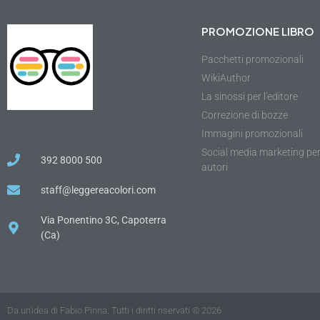
PROMOZIONE LIBRO
Pacchetti promozionali
WikiAuthor
La sinossi per l'editore
Correzione di bozze
Immagini promozionali
Social media marketing pe
392 8000 500
autori
staff@leggereacolori.com
Via Ponentino 3C, Capoterra
(Ca)
Da un'idea di Fabio Pinna. Tutti i diritti riservati © 2026