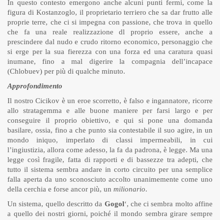
In questo contesto emergono anche alcuni punti fermi, come la
figura di Kostanzoglo, il proprietario terriero che sa dar frutto alle
proprie terre, che ci si impegna con passione, che trova in quello
che fa una reale realizzazione dl proprio essere, anche a
prescindere dal nudo e crudo ritorno economico, personaggio che
si erge per la sua fierezza con una forza ed una caratura quasi
inumane, fino a mal digerire la compagnia dell’incapace
(Chlobuev) per più di qualche minuto.
Approfondimento
Il nostro Cicikov è un eroe scorretto, è falso e ingannatore, ricorre
allo stratagemma e alle buone maniere per farsi largo e per
conseguire il proprio obiettivo, e qui si pone una domanda
basilare, ossia, fino a che punto sia contestabile il suo agire, in un
mondo iniquo, imperlato di classi impermeabili, in cui
l’ingiustizia, allora come adesso, la fa da padrona, è legge. Ma una
legge così fragile, fatta di rapporti e di bassezze tra adepti, che
tutto il sistema sembra andare in corto circuito per una semplice
falla aperta da uno sconosciuto accolto unanimemente come uno
della cerchia e forse ancor più, un
milionario
.
Un sistema, quello descritto da
Gogol
‘, che ci sembra molto affine
a quello dei nostri giorni, poiché il mondo sembra girare sempre