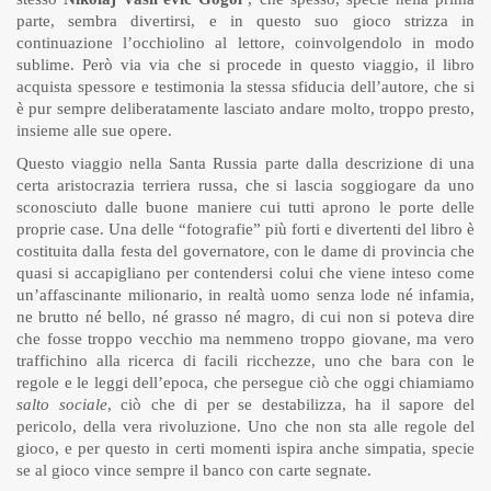
parte, sembra divertirsi, e in questo suo gioco strizza in
continuazione l’occhiolino al lettore, coinvolgendolo in modo
sublime. Però via via che si procede in questo viaggio, il libro
acquista spessore e testimonia la stessa sfiducia dell’autore, che si
è pur sempre deliberatamente lasciato andare molto, troppo presto,
insieme alle sue opere.
Questo viaggio nella Santa Russia parte dalla descrizione di una
certa aristocrazia terriera russa, che si lascia soggiogare da uno
sconosciuto dalle buone maniere cui tutti aprono le porte delle
proprie case. Una delle “fotografie” più forti e divertenti del libro è
costituita dalla festa del governatore, con le dame di provincia che
quasi si accapigliano per contendersi colui che viene inteso come
un’affascinante milionario, in realtà uomo senza lode né infamia,
ne brutto né bello, né grasso né magro, di cui non si poteva dire
che fosse troppo vecchio ma nemmeno troppo giovane, ma vero
traffichino alla ricerca di facili ricchezze, uno che bara con le
regole e le leggi dell’epoca, che persegue ciò che oggi chiamiamo
salto sociale
, ciò che di per se destabilizza, ha il sapore del
pericolo, della vera rivoluzione. Uno che non sta alle regole del
gioco, e per questo in certi momenti ispira anche simpatia, specie
se al gioco vince sempre il banco con carte segnate.