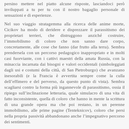
persino mettere nel piatto alcune risposte, lasciandoci però
inviluppati a tu per tu con il nostro bagaglio personale di
sensazioni e di esperienze.
Nel suo viaggio stratagemma alla ricerca delle anime morte,
Cicikov ha modo di deridere e disprezzare il parassitismo dei
proprietari terrieri, che distruggono anziché costruire,
l’immobilismo di coloro che non sanno dare corpo,
concretamente, alle cose che fanno (dar frutto alla terra). Sembra
prendersela con un percorso pedagogico inappropriato e in molti
casi fuorviante, con i cattivi maestri della amata Russia, con la
minaccia incarnata dai bisogni e valori occidentali (simboleggiati
dagli usi e costumi della città, di San Pietroburgo) che avanzano
inesorabili (e la Francia è avvertita sempre come la culla
dell’effimero e del perverso, da questo punto di vista). Sembra
scagliarsi contro la forma più ingannevole di parassitismo, ossia il
ripiego sull’inclinazione letteraria, quale simulacro di una vita di
fatto inconsistente, quella di coloro che hanno in mente la scrittura
di una grande opera ma che poi restano, in un perenne
immobilismo, alle prime pagine (Tenteknicov), coloro che persi
nella propria passività abbandonano anche l’impegnativo percorso
dei sentimenti.