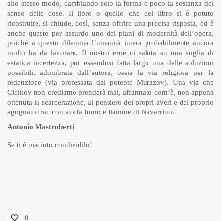
allo stesso modo, cambiando solo la forma e poco la sostanza del
senso delle cose. Il libro o quello che del libro si è potuto
ricostruire, si chiude, così, senza offrire una precisa risposta, ed è
anche questo per assurdo uno dei piani di modernità dell’opera,
poiché a questo dilemma l’umanità intera probabilmente ancora
molto ha da lavorare. Il nostro eroe ci saluta su una soglia di
estatica incertezza, pur essendosi fatta largo una delle soluzioni
possibili, adombrate dall’autore, ossia la via religiosa per la
redenzione (via professata dal potente Murazov). Una via che
Cicikov non crediamo prenderà mai, affannato com’è, non appena
ottenuta la scarcerazione, al pensiero dei propri averi e del proprio
agognato frac con stoffa fumo e fiamme di Navarrino.
Antonio Mastroberti
Se ti è piaciuto condividilo!
0