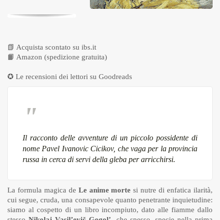
📗
Acquista scontato su ibs.it
📙
Amazon (spedizione gratuita)
✪ Le recensioni dei lettori su
Goodreads
Il racconto delle avventure di un piccolo possidente di
nome Pavel Ivanovic Cicikov, che vaga per la provincia
russa in cerca di servi della gleba per arricchirsi.
La formula magica de
Le anime morte
si nutre di enfatica ilarità,
cui segue, cruda, una consapevole quanto penetrante inquietudine:
siamo al cospetto di un libro incompiuto, dato alle fiamme dallo
stesso
Nikolaj Vasil’evič Gogol’
, che spesso, specie nella prima