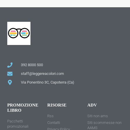
392 8000 500
staff@leggereacolori.com
Via Ponentino 3C, Capoterra (Ca)
PROMOZIONE
RISORSE
ADV
LIBRO
Rss
Siti non ams
Pacchetti
Contatti
Siti scommesse non
promozionali
AAMS
Privacy Policy