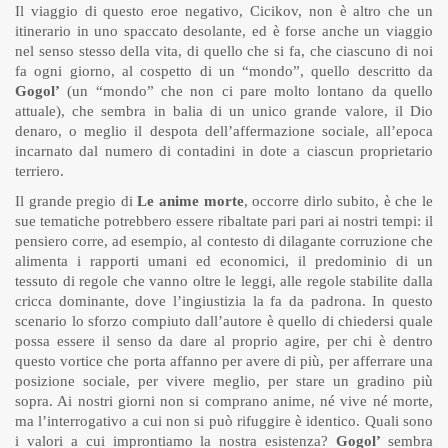
Il viaggio di questo eroe negativo, Cicikov, non è altro che un
itinerario in uno spaccato desolante, ed è forse anche un viaggio
nel senso stesso della vita, di quello che si fa, che ciascuno di noi
fa ogni giorno, al cospetto di un “mondo”, quello descritto da
Gogol’
(un “mondo” che non ci pare molto lontano da quello
attuale), che sembra in balia di un unico grande valore, il Dio
denaro, o meglio il despota dell’affermazione sociale, all’epoca
incarnato dal numero di contadini in dote a ciascun proprietario
terriero.
Il grande pregio di
Le anime morte
, occorre dirlo subito, è che le
sue tematiche potrebbero essere ribaltate pari pari ai nostri tempi: il
pensiero corre, ad esempio, al contesto di dilagante corruzione che
alimenta i rapporti umani ed economici, il predominio di un
tessuto di regole che vanno oltre le leggi, alle regole stabilite dalla
cricca dominante, dove l’ingiustizia la fa da padrona. In questo
scenario lo sforzo compiuto dall’autore è quello di chiedersi quale
possa essere il senso da dare al proprio agire, per chi è dentro
questo vortice che porta affanno per avere di più, per afferrare una
posizione sociale, per vivere meglio, per stare un gradino più
sopra. Ai nostri giorni non si comprano anime, né vive né morte,
ma l’interrogativo a cui non si può rifuggire è identico. Quali sono
i valori a cui improntiamo la nostra esistenza?
Gogol’
sembra