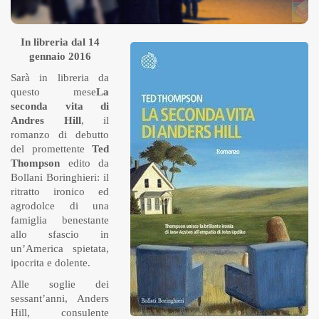
In libreria dal 14
gennaio 2016
Sarà in libreria da
questo mese
La
seconda vita di
Andres Hill
, il
romanzo di debutto
del promettente
Ted
Thompson
edito da
Bollani Boringhieri: il
ritratto ironico ed
agrodolce di una
famiglia benestante
allo sfascio in
un’America spietata,
ipocrita e dolente.
Alle soglie dei
sessant’anni, Anders
Hill, consulente