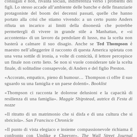
coniugali e non, rivalità sociali, indifferenza verso i problemi dei
figli. Lo stesso accade all’ambiente delle banche e delle finanziarie
protagoniste del boom dei decenni passati, quelle che hanno
portato alla crisi che stiamo vivendo: a un certo punto Anders
rifiuta un incarico ai limiti della disonestà che potrebbe
permettergli di vivere in grande stile a Manhattan, e «si
accontenta» di un lavoro da pendolare di lusso, ma la scelta non
basterà a calmare il suo disagio. Anche se
Ted Thompson
è
maestro nell’alleggerire il racconto di questa America spietata con
una vena sottile di ironia, a volte di comicità, il lettore percepisce
un finale non certo lieto. Se non si vuole considerare tale la scelta
finale, di solitudine consapevole, di Anders e del figlio Preston.
«Accorato, empatico, pieno di humour… Thompson ci offre il suo
sguardo su una famiglia e un paese dolenti».
Booklist
«Thompson ci racconta le dolorose delusioni e la capacità di
resilienza di una famiglia».
Maggie Shipstead
, autrice di
Festa di
nozze
«Il ritratto di un matrimonio che si disfa e di una cultura che si
sbriciola».
San Francisco Chronicle
«Il punto di vista elegiaco e insieme compassionevole richiama il
confronto con Updike e Cheever».
The Wall Street Journal