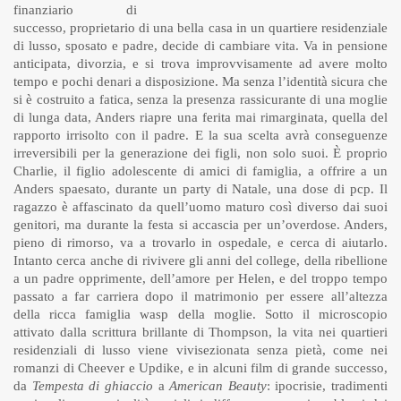
finanziario di
successo, proprietario di una bella casa in un quartiere residenziale
di lusso, sposato e padre, decide di cambiare vita. Va in pensione
anticipata, divorzia, e si trova improvvisamente ad avere molto
tempo e pochi denari a disposizione. Ma senza l’identità sicura che
si è costruito a fatica, senza la presenza rassicurante di una moglie
di lunga data, Anders riapre una ferita mai rimarginata, quella del
rapporto irrisolto con il padre. E la sua scelta avrà conseguenze
irreversibili per la generazione dei figli, non solo suoi. È proprio
Charlie, il figlio adolescente di amici di famiglia, a offrire a un
Anders spaesato, durante un party di Natale, una dose di pcp. Il
ragazzo è affascinato da quell’uomo maturo così diverso dai suoi
genitori, ma durante la festa si accascia per un’overdose. Anders,
pieno di rimorso, va a trovarlo in ospedale, e cerca di aiutarlo.
Intanto cerca anche di rivivere gli anni del college, della ribellione
a un padre opprimente, dell’amore per Helen, e del troppo tempo
passato a far carriera dopo il matrimonio per essere all’altezza
della ricca famiglia wasp della moglie. Sotto il microscopio
attivato dalla scrittura brillante di Thompson, la vita nei quartieri
residenziali di lusso viene vivisezionata senza pietà, come nei
romanzi di Cheever e Updike, e in alcuni film di grande successo,
da
Tempesta di ghiaccio
a
American Beauty
: ipocrisie, tradimenti