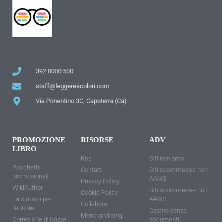
392 8000 500
staff@leggereacolori.com
Via Ponentino 3C, Capoterra (Ca)
PROMOZIONE
RISORSE
ADV
LIBRO
Rss
Siti non ams
Pacchetti
Contatti
Siti scommesse non
promozionali
AAMS
Privacy Policy
WikiAuthor
Siti scommesse non
Cookie Policy
La sinossi per
AAMS
Collabora
l'editore
Casino senza
Merchandising
Correzione di bozze
documenti