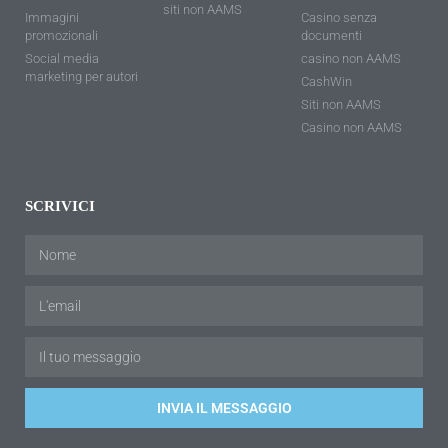
siti non AAMS
Immagini
Casino senza
promozionali
documenti
Social media
casino non AAMS
marketing per autori
CashWin
Siti non AAMS
Casino non AAMS
SCRIVICI
INVIA IL MESSAGGIO