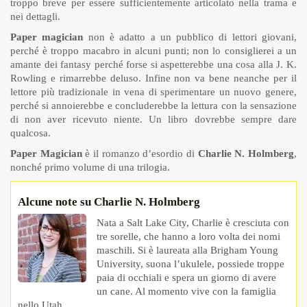
troppo breve per essere sufficientemente articolato nella trama e
nei dettagli.
Paper magician
non è adatto a un pubblico di lettori giovani,
perché è troppo macabro in alcuni punti; non lo consiglierei a un
amante dei fantasy perché forse si aspetterebbe una cosa alla J. K.
Rowling e rimarrebbe deluso. Infine non va bene neanche per il
lettore più tradizionale in vena di sperimentare un nuovo genere,
perché si annoierebbe e concluderebbe la lettura con la sensazione
di non aver ricevuto niente. Un libro dovrebbe sempre dare
qualcosa.
Paper Magician
è il romanzo d’esordio di
Charlie N. Holmberg
,
nonché primo volume di una trilogia.
Alcune note su Charlie N. Holmberg
Nata a Salt Lake City, Charlie è cresciuta con
tre sorelle, che hanno a loro volta dei nomi
maschili. Si è laureata alla Brigham Young
University, suona l’ukulele, possiede troppe
paia di occhiali e spera un giorno di avere
un cane. Al momento vive con la famiglia
nello Utah.