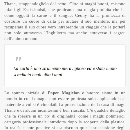
Thane, strappandoglielo dal petto. Oltre ai maghi buoni, esistono
infatti gli Escissionisti, che praticano una magia proibita che ha
come oggetti la carne e il sangue. Ceony ha la prontezza di
costruire un cuore di carta per aiutare il suo mentore, ma per
recuperare il suo cuore vero intraprende un viaggio che la porterà
non solo attraverso l’Inghilterra ma anche attraverso i segreti
dell’animo umano.
La carta è uno strumento meraviglioso ed è stata molto
screditata negli ultimi anni.
Lo spunto iniziale di
Paper Magician
è buono: siamo in un
mondo in cui la magia può essere praticata solo applicandola al
materiale a cui si è vincolati. La presentazione della casa di mago
Thane e di alcuni incantesimi è ben riuscita. C’è qualche dettaglio
che fa sperare in un po’ di originalità, come i maghi polimerici,
categoria professionale introdotta dopo la scoperta della plastica.
In realtà le note positive si esauriscono qui: la successione degli