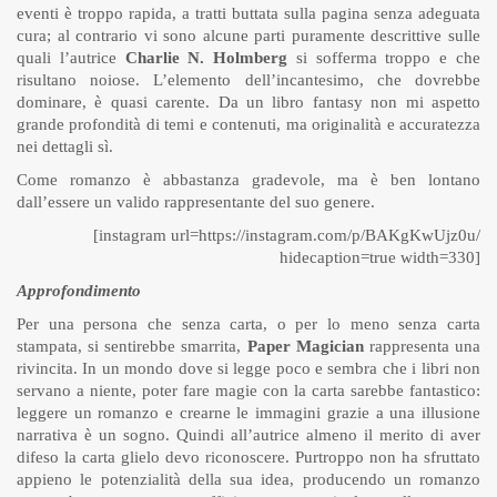
eventi è troppo rapida, a tratti buttata sulla pagina senza adeguata
cura; al contrario vi sono alcune parti puramente descrittive sulle
quali l’autrice
Charlie N. Holmberg
si sofferma troppo e che
risultano noiose. L’elemento dell’incantesimo, che dovrebbe
dominare, è quasi carente. Da un libro fantasy non mi aspetto
grande profondità di temi e contenuti, ma originalità e accuratezza
nei dettagli sì.
Come romanzo è abbastanza gradevole, ma è ben lontano
dall’essere un valido rappresentante del suo genere.
[instagram url=https://instagram.com/p/BAKgKwUjz0u/
hidecaption=true width=330]
Approfondimento
Per una persona che senza carta, o per lo meno senza carta
stampata, si sentirebbe smarrita,
Paper Magician
rappresenta una
rivincita. In un mondo dove si legge poco e sembra che i libri non
servano a niente, poter fare magie con la carta sarebbe fantastico:
leggere un romanzo e crearne le immagini grazie a una illusione
narrativa è un sogno. Quindi all’autrice almeno il merito di aver
difeso la carta glielo devo riconoscere. Purtroppo non ha sfruttato
appieno le potenzialità della sua idea, producendo un romanzo