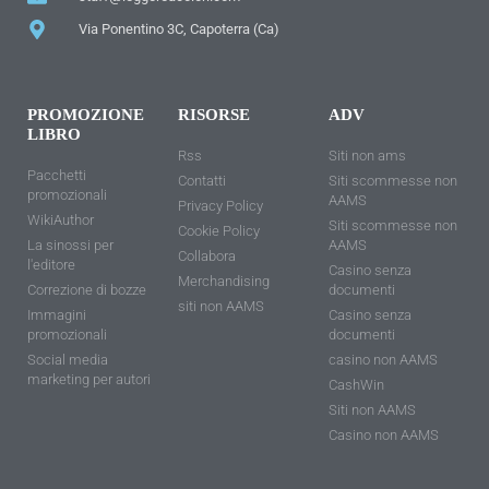
Via Ponentino 3C, Capoterra (Ca)
PROMOZIONE
RISORSE
ADV
LIBRO
Rss
Siti non ams
Pacchetti
Contatti
Siti scommesse non
promozionali
AAMS
Privacy Policy
WikiAuthor
Siti scommesse non
Cookie Policy
La sinossi per
AAMS
Collabora
l'editore
Casino senza
Merchandising
Correzione di bozze
documenti
siti non AAMS
Immagini
Casino senza
promozionali
documenti
Social media
casino non AAMS
marketing per autori
CashWin
Siti non AAMS
Casino non AAMS