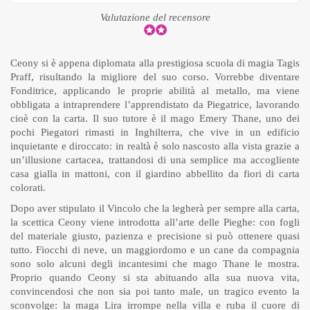
Valutazione del recensore
Ceony si è appena diplomata alla prestigiosa scuola di magia Tagis
Praff, risultando la migliore del suo corso. Vorrebbe diventare
Fonditrice, applicando le proprie abilità al metallo, ma viene
obbligata a intraprendere l’apprendistato da Piegatrice, lavorando
cioè con la carta. Il suo tutore è il mago Emery Thane, uno dei
pochi Piegatori rimasti in Inghilterra, che vive in un edificio
inquietante e diroccato: in realtà è solo nascosto alla vista grazie a
un’illusione cartacea, trattandosi di una semplice ma accogliente
casa gialla in mattoni, con il giardino abbellito da fiori di carta
colorati.
Dopo aver stipulato il Vincolo che la legherà per sempre alla carta,
la scettica Ceony viene introdotta all’arte delle Pieghe: con fogli
del materiale giusto, pazienza e precisione si può ottenere quasi
tutto. Fiocchi di neve, un maggiordomo e un cane da compagnia
sono solo alcuni degli incantesimi che mago Thane le mostra.
Proprio quando Ceony si sta abituando alla sua nuova vita,
convincendosi che non sia poi tanto male, un tragico evento la
sconvolge: la maga Lira irrompe nella villa e ruba il cuore di